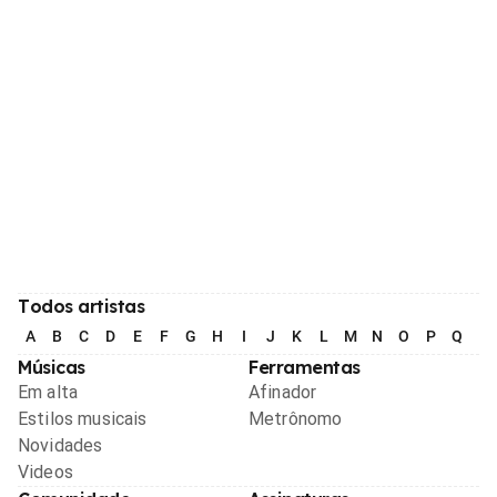
Todos artistas
A
B
C
D
E
F
G
H
I
J
K
L
M
N
O
P
Q
R
Músicas
Ferramentas
Em alta
Afinador
Estilos musicais
Metrônomo
Novidades
Videos