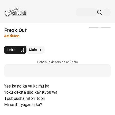
Freak Out
Mídia
AcidMan
Letra
Mais
Continua depois do anúncio
Yes ka no ka yu ka mu ka
Yoku dekita uso ka? Kyou wa
Toubousha hitori toori
Minoritii yugamu ka?