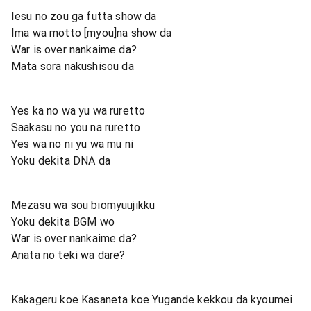
Iesu no zou ga futta show da
Ima wa motto [myou]na show da
War is over nankaime da?
Mata sora nakushisou da
Yes ka no wa yu wa ruretto
Saakasu no you na ruretto
Yes wa no ni yu wa mu ni
Yoku dekita DNA da
Mezasu wa sou biomyuujikku
Yoku dekita BGM wo
War is over nankaime da?
Anata no teki wa dare?
Kakageru koe Kasaneta koe Yugande kekkou da kyoumei