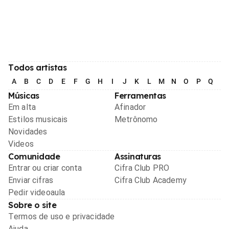
Todos artistas
A
B
C
D
E
F
G
H
I
J
K
L
M
N
O
P
Q
R
Músicas
Ferramentas
Em alta
Afinador
Estilos musicais
Metrônomo
Novidades
Videos
Comunidade
Assinaturas
Entrar ou criar conta
Cifra Club PRO
Enviar cifras
Cifra Club Academy
Pedir videoaula
Sobre o site
Termos de uso e privacidade
Ajuda