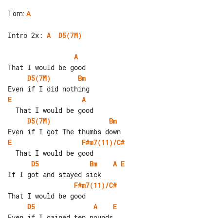
Tom
:
A
Intro 2x: 
A
D5(7M)
A
D5(7M)
Bm
E
A
D5(7M)
Bm
E
F#m7(11)/C#
D5
Bm
A
E
F#m7(11)/C#
D5
A
E
Even if I gained ten pounds
