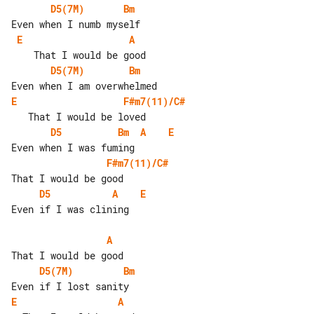
D5(7M)
Bm
E
A
D5(7M)
Bm
E
F#m7(11)/C#
D5
Bm
A
E
F#m7(11)/C#
D5
A
E
Even if I was clining

A
D5(7M)
Bm
E
A