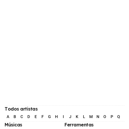
Todos artistas
A
B
C
D
E
F
G
H
I
J
K
L
M
N
O
P
Q
R
Músicas
Ferramentas