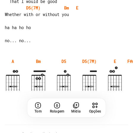
D5(7M)
Bm
E
Whether with or without you

ha ha ho ho

A
Bm
D5
D5(7M)
E
F#
Tom
Rolagem
Mídia
Opções