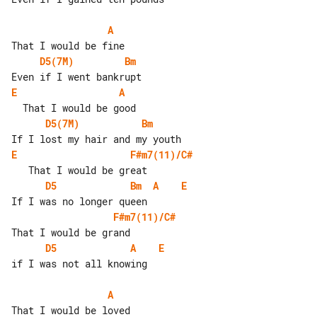
A
D5(7M)
Bm
E
A
D5(7M)
Bm
E
F#m7(11)/C#
D5
Bm
A
E
F#m7(11)/C#
D5
A
E
if I was not all knowing

A