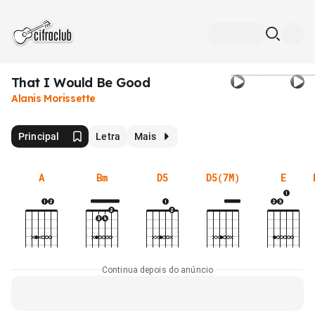
That I Would Be Good
Alanis Morissette
Principal
Letra
Mais
A
Bm
D5
D5(7M)
E
Continua depois do anúncio