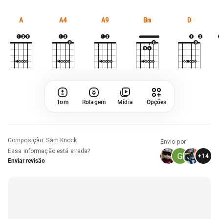
A
A4
A9
Bm
D
Tom
Rolagem
Mídia
Opções
Composição
:
Sam Knock
Envio por
Essa informação está errada?
+
14
Enviar revisão