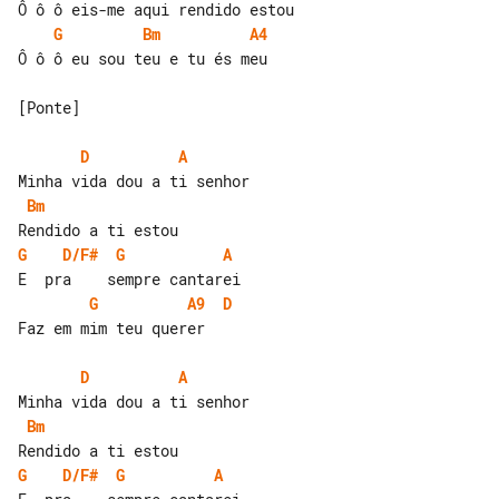
G
Bm
A4
Ô ô ô eu sou teu e tu és meu

[Ponte]

D
A
Bm
G
D/F#
G
A
G
A9
D
Faz em mim teu querer

D
A
Bm
G
D/F#
G
A