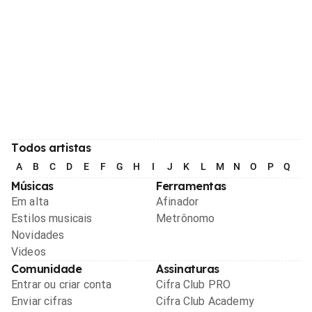
Todos artistas
A
B
C
D
E
F
G
H
I
J
K
L
M
N
O
P
Q
R
Músicas
Ferramentas
Em alta
Afinador
Estilos musicais
Metrônomo
Novidades
Videos
Comunidade
Assinaturas
Entrar ou criar conta
Cifra Club PRO
Enviar cifras
Cifra Club Academy