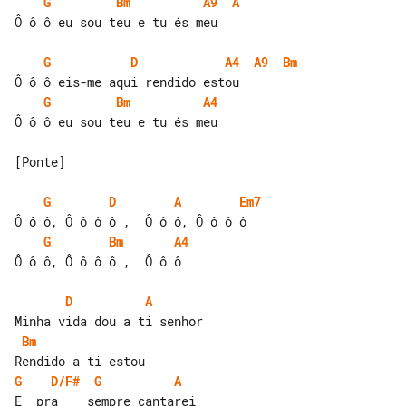
G
Bm
A9
A
Ô ô ô eu sou teu e tu és meu

G
D
A4
A9
Bm
G
Bm
A4
Ô ô ô eu sou teu e tu és meu

[Ponte]

G
D
A
Em7
G
Bm
A4
Ô ô ô, Ô ô ô ô ,  Ô ô ô

D
A
Bm
G
D/F#
G
A