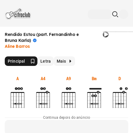
Rendido Estou (part. Fernandinho e
Bruna
Karla)
Aline Barros
Principal
Letra
Mais
A
A4
A9
Bm
D
Continua depois do anúncio