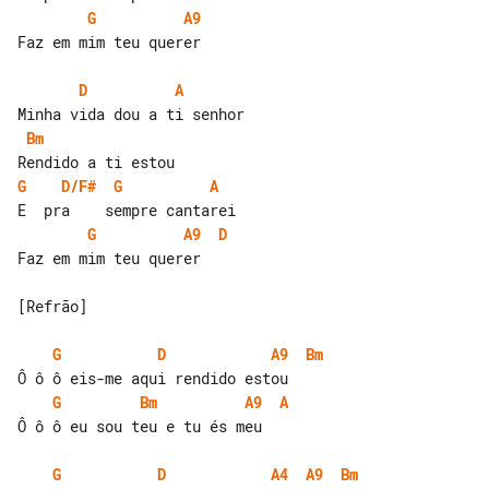
G
A9
Faz em mim teu querer

D
A
Bm
G
D/F#
G
A
G
A9
D
Faz em mim teu querer

[Refrão]

G
D
A9
Bm
G
Bm
A9
A
Ô ô ô eu sou teu e tu és meu

G
D
A4
A9
Bm