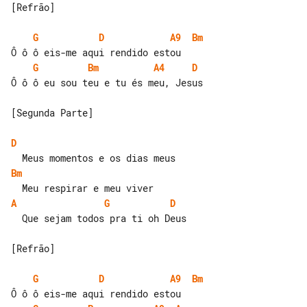
[Refrão]

G
D
A9
Bm
G
Bm
A4
D
Ô ô ô eu sou teu e tu és meu, Jesus

[Segunda Parte]

D
Bm
A
G
D
  Que sejam todos pra ti oh Deus

[Refrão]

G
D
A9
Bm