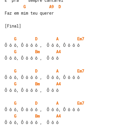
G
A9
D
Faz em mim teu querer

[Final]

G
D
A
Em7
G
Bm
A4
Ô ô ô, Ô ô ô ô ,  Ô ô ô

G
D
A
Em7
G
Bm
A4
Ô ô ô, Ô ô ô ô ,  Ô ô ô

G
D
A
Em7
G
Bm
A4