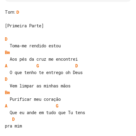
Tom
:
D
[Primeira Parte]

D
Bm
A
G
D
D
Bm
A
G
D
pra mim
