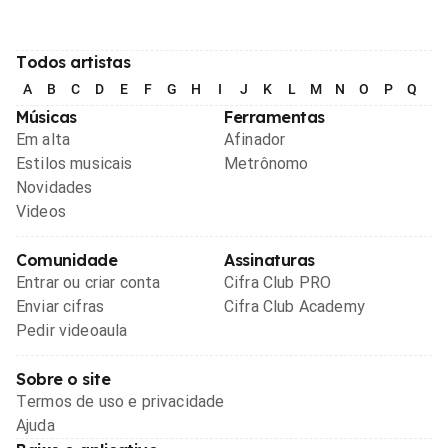
Todos artistas
A
B
C
D
E
F
G
H
I
J
K
L
M
N
O
P
Q
R
Músicas
Ferramentas
Em alta
Afinador
Estilos musicais
Metrônomo
Novidades
Videos
Comunidade
Assinaturas
Entrar ou criar conta
Cifra Club PRO
Enviar cifras
Cifra Club Academy
Pedir videoaula
Sobre o site
Termos de uso e privacidade
Ajuda