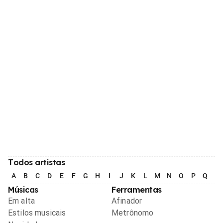
Todos artistas
A
B
C
D
E
F
G
H
I
J
K
L
M
N
O
P
Q
R
Músicas
Ferramentas
Em alta
Afinador
Estilos musicais
Metrônomo