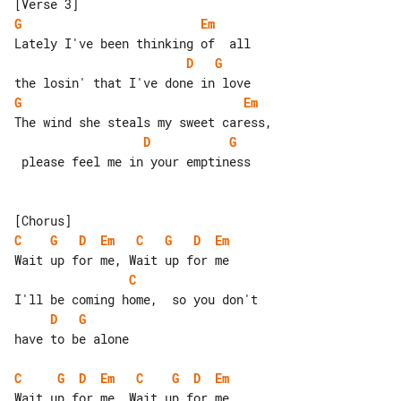
G
Em
D
G
G
Em
D
G
 please feel me in your emptiness

C
G
D
Em
C
G
D
Em
C
D
G
have to be alone

C
G
D
Em
C
G
D
Em