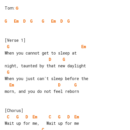
Tom
:
G
G
Em
D
G
G
Em
D
G
G
Em
D
G
G
Em
D
G
morn, and you do not feel reborn

C
G
D
Em
C
G
D
Em
C