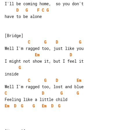
D
G
F
C
G
have to be alone

C
G
D
G
Em
D
G
C
G
D
Em
C
D
G
G
Em
D
G
G
Em
D
G