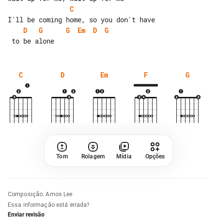
C
D
G
G
Em
D
G
C
D
Em
F
G
Tom
Rolagem
Mídia
Opções
Composição
:
Amos Lee
Essa informação está errada?
Enviar revisão