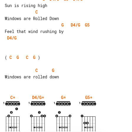
C
G
D4/G
G5
D4/G
( 
C
G
C
G
 )

C
G
C
*
D4/G
*
G
*
G5
*
1
1
1
1