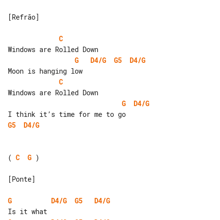
[Refrão]

C
G
D4/G
G5
D4/G
C
G
D4/G
G5
D4/G
( 
C
G
 )

[Ponte]

G
D4/G
G5
D4/G