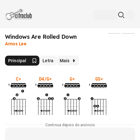
Windows Are Rolled Down
Mídia
Amos Lee
Principal
Letra
Mais
C
*
D4/G
*
G
*
G5
*
1
1
1
1
Continua depois do anúncio