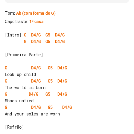
Tom
:
Ab
(com forma de G)
Capotraste
:
1ª casa
[Intro] 
G
D4/G
G5
D4/G
G
D4/G
G5
D4/G
[Primeira Parte]

G
D4/G
G5
D4/G
G
D4/G
G5
D4/G
G
D4/G
G5
D4/G
G
D4/G
G5
D4/G
And your soles are worn

[Refrão]
