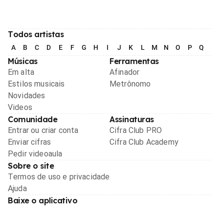
Todos artistas
A
B
C
D
E
F
G
H
I
J
K
L
M
N
O
P
Q
R
Músicas
Ferramentas
Em alta
Afinador
Estilos musicais
Metrônomo
Novidades
Videos
Comunidade
Assinaturas
Entrar ou criar conta
Cifra Club PRO
Enviar cifras
Cifra Club Academy
Pedir videoaula
Sobre o site
Termos de uso e privacidade
Ajuda
Baixe o aplicativo