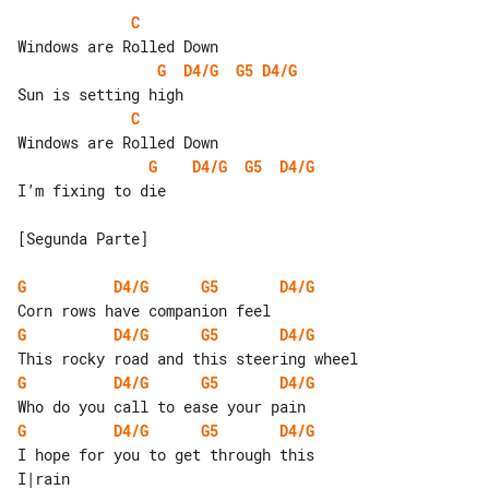
C
G
D4/G
G5
D4/G
C
G
D4/G
G5
D4/G
I’m fixing to die

[Segunda Parte]

G
D4/G
G5
D4/G
G
D4/G
G5
D4/G
G
D4/G
G5
D4/G
G
D4/G
G5
D4/G
I hope for you to get through this 
