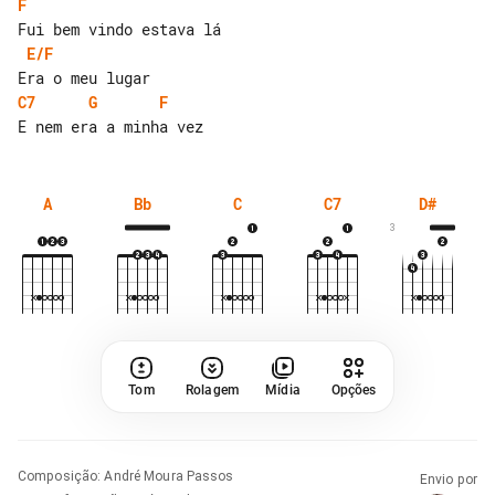
F
E/F
C7
G
F
A
Bb
C
C7
D#
3
Tom
Rolagem
Mídia
Opções
Composição
:
André Moura Passos
Envio por