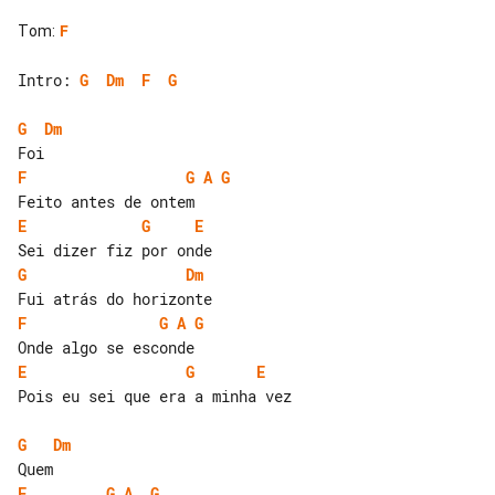
Tom
:
F
Intro: 
G
Dm
F
G
G
Dm
F
G
A
G
E
G
E
G
Dm
F
G
A
G
E
G
E
Pois eu sei que era a minha vez

G
Dm
F
G
A
G