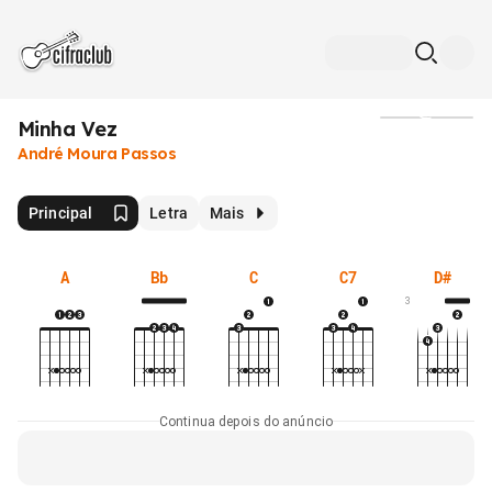
Minha Vez
Mídia
André Moura Passos
Principal
Letra
Mais
A
Bb
C
C7
D#
3
Continua depois do anúncio