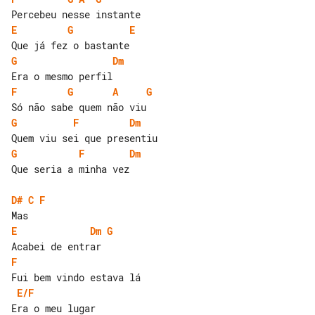
E
G
E
G
Dm
F
G
A
G
G
F
Dm
G
F
Dm
Que seria a minha vez

D#
C
F
E
Dm
G
F
E/F