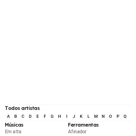
Todos artistas
A
B
C
D
E
F
G
H
I
J
K
L
M
N
O
P
Q
R
Músicas
Ferramentas
Em alta
Afinador