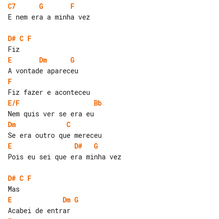
C7
G
F
E nem era a minha vez

D#
C
F
E
Dm
G
F
E/F
Bb
Dm
C
E
D#
G
Pois eu sei que era minha vez

D#
C
F
E
Dm
G