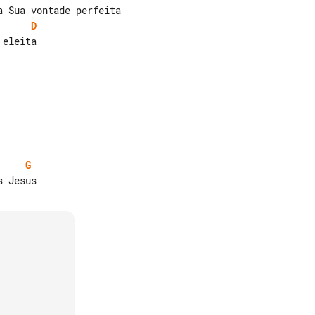
D
eleita

G