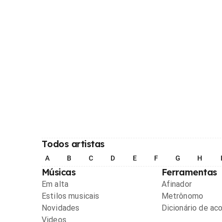
Todos artistas
A
B
C
D
E
F
G
H
Músicas
Ferramentas
Em alta
Afinador
Estilos musicais
Metrônomo
Novidades
Dicionário de ac
Videos