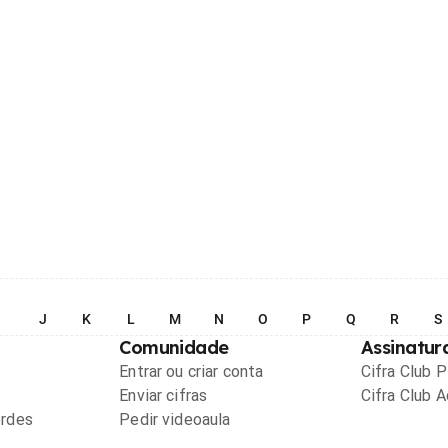
I
J
K
L
M
N
O
P
Q
R
S
Comunidade
Assinatur
Entrar ou criar conta
Cifra Club 
Enviar cifras
Cifra Club 
ordes
Pedir videoaula