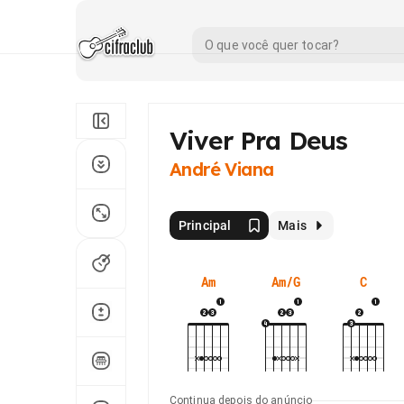
Viver Pra Deus
André Viana
Principal
Mais
Am
Am/G
C
Continua depois do anúncio