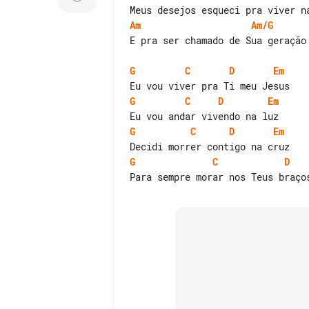
Am
Am/G
E pra ser chamado de Sua geração 
G
C
D
Em
G
C
D
Em
G
C
D
Em
G
C
D