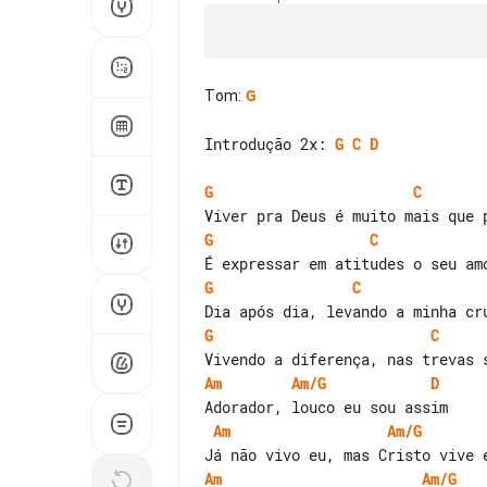
Tom
:
G
Introdução 2x: 
G
C
D
G
C
G
C
G
C
G
C
Am
Am/G
D
Am
Am/G
Am
Am/G