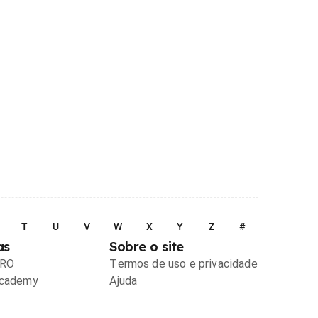
T
U
V
W
X
Y
Z
#
as
Sobre o site
PRO
Termos de uso e privacidade
Academy
Ajuda