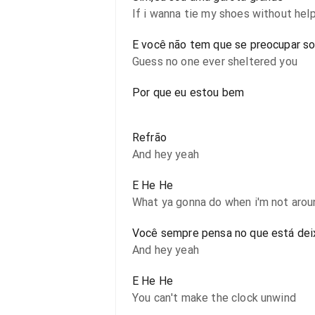
If i wanna tie my shoes without hel
E você não tem que se preocupar s
Guess no one ever sheltered you
Por que eu estou bem
Refrão
And hey yeah
E He He
What ya gonna do when i'm not arou
Você sempre pensa no que está dei
And hey yeah
E He He
You can't make the clock unwind