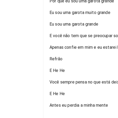
Por que eu sou uma garota grande
Eu sou uma garota muito grande
Eu sou uma garota grande
E você não tem que se preocupar s
Apenas confie em mim e eu estarei
Refrão
E He He
Você sempre pensa no que está dei
E He He
Antes eu perdia a minha mente