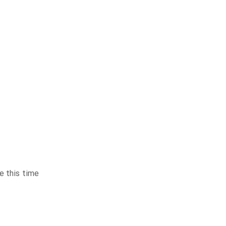
e this time