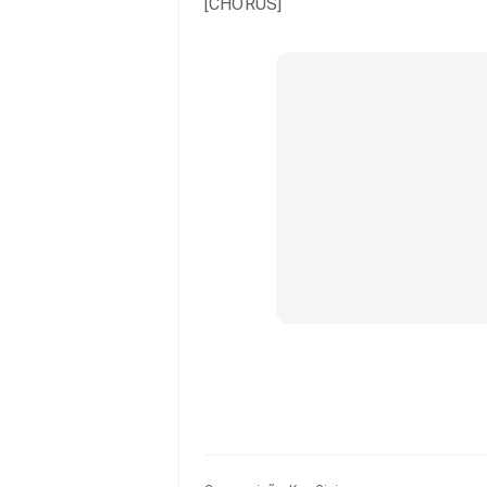
[CHORUS]