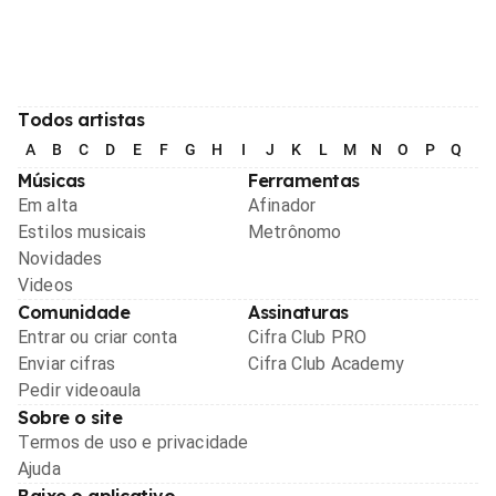
Todos artistas
A
B
C
D
E
F
G
H
I
J
K
L
M
N
O
P
Q
R
Músicas
Ferramentas
Em alta
Afinador
Estilos musicais
Metrônomo
Novidades
Videos
Comunidade
Assinaturas
Entrar ou criar conta
Cifra Club PRO
Enviar cifras
Cifra Club Academy
Pedir videoaula
Sobre o site
Termos de uso e privacidade
Ajuda
Baixe o aplicativo