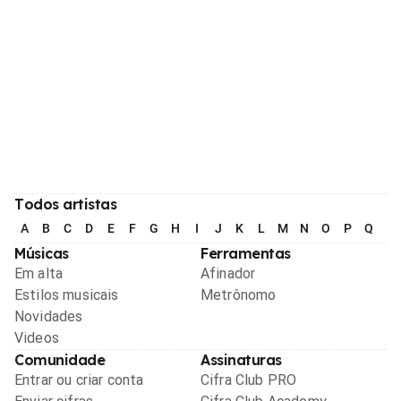
Todos artistas
A
B
C
D
E
F
G
H
I
J
K
L
M
N
O
P
Q
R
Músicas
Ferramentas
Em alta
Afinador
Estilos musicais
Metrônomo
Novidades
Videos
Comunidade
Assinaturas
Entrar ou criar conta
Cifra Club PRO