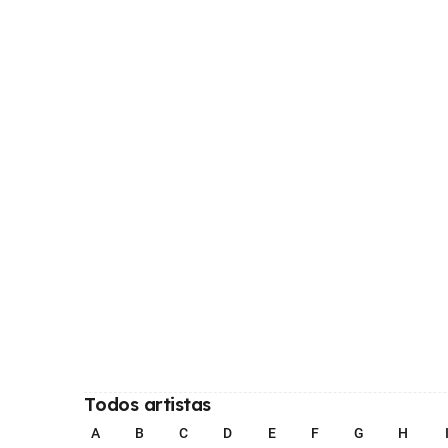
Todos artistas
A
B
C
D
E
F
G
H