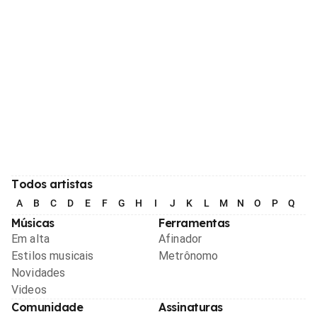
Todos artistas
A
B
C
D
E
F
G
H
I
J
K
L
M
N
O
P
Q
R
Músicas
Ferramentas
Em alta
Afinador
Estilos musicais
Metrônomo
Novidades
Videos
Comunidade
Assinaturas