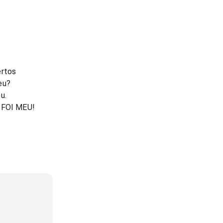
ertos
eu?
u.
FOI MEU!