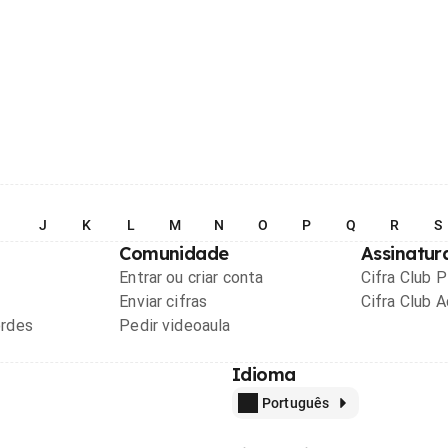
I
J
K
L
M
N
O
P
Q
R
S
Comunidade
Assinatur
Entrar ou criar conta
Cifra Club 
Enviar cifras
Cifra Club 
ordes
Pedir videoaula
Idioma
Português