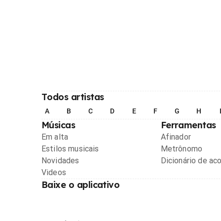
Todos artistas
A
B
C
D
E
F
G
H
Músicas
Ferramentas
Em alta
Afinador
Estilos musicais
Metrônomo
Novidades
Dicionário de ac
Videos
Baixe o aplicativo