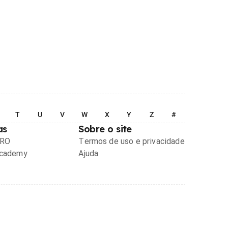
T
U
V
W
X
Y
Z
#
as
Sobre o site
PRO
Termos de uso e privacidade
Academy
Ajuda