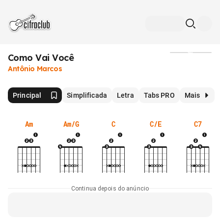
Como Vai Você
Mídia
Antônio Marcos
Principal
Simplificada
Letra
Tabs PRO
Mais
Am
Am/G
C
C/E
C7
Continua depois do anúncio