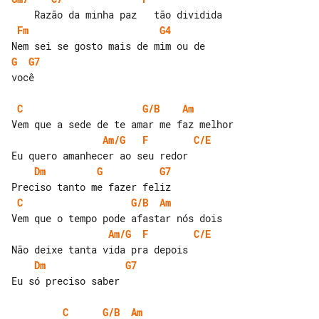
Fm
G4
G
G7
você

C
G/B
Am
Am/G
F
C/E
Dm
G
G7
C
G/B
Am
Am/G
F
C/E
Dm
G7
Eu só preciso saber

C
G/B
Am