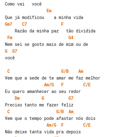
Em
Gm7
C7
F
Fm
G4
G
G7
você

C
G/B
Am
Am/G
F
C/E
Dm
G
G7
C
G/B
Am
Am/G
F
C/E