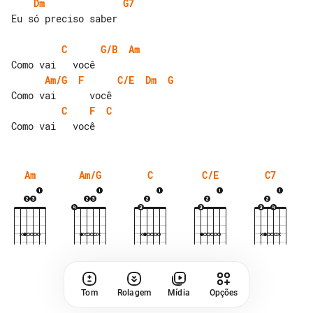
Dm
G7
Eu só preciso saber

C
G/B
Am
Am/G
F
C/E
Dm
G
C
F
C
Am
Am/G
C
C/E
C7
Tom
Rolagem
Mídia
Opções