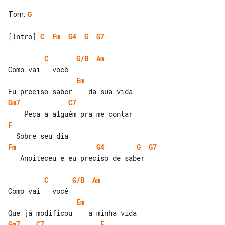
Tom
:
G
[Intro] 
C
Fm
G4
G
G7
C
G/B
Am
Em
Gm7
C7
F
Fm
G4
G
G7
   Anoiteceu e eu preciso de saber

C
G/B
Am
Em
Gm7
C7
F