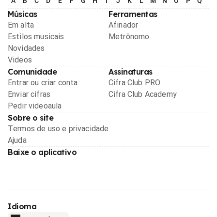
A
B
C
D
E
F
G
H
I
J
K
L
M
N
O
P
Q
R
Músicas
Ferramentas
Em alta
Afinador
Estilos musicais
Metrônomo
Novidades
Videos
Comunidade
Assinaturas
Entrar ou criar conta
Cifra Club PRO
Enviar cifras
Cifra Club Academy
Pedir videoaula
Sobre o site
Termos de uso e privacidade
Ajuda
Baixe o aplicativo
Idioma