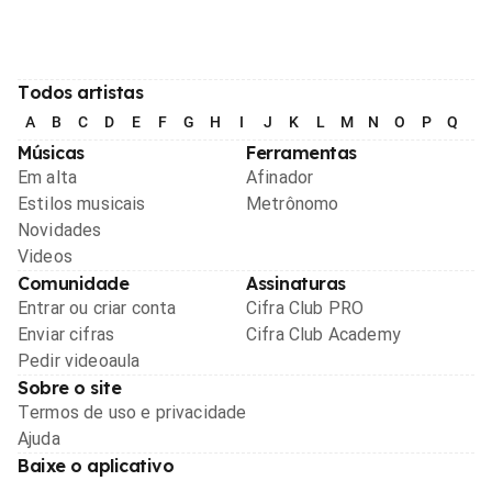
Todos artistas
A
B
C
D
E
F
G
H
I
J
K
L
M
N
O
P
Q
R
Músicas
Ferramentas
Em alta
Afinador
Estilos musicais
Metrônomo
Novidades
Videos
Comunidade
Assinaturas
Entrar ou criar conta
Cifra Club PRO
Enviar cifras
Cifra Club Academy
Pedir videoaula
Sobre o site
Termos de uso e privacidade
Ajuda
Baixe o aplicativo