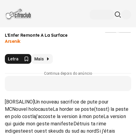
L'Enfer Remonte A La Surface
Mídia
Arsenik
Letra
Mais
Continua depois do anúncio
[BORSALINO]Un nouveau sacrifice de pute pour
MCNouvel holocausteLa horder se poste(toast) la peste
en polo costlaj'accoste la version à mon poteLa version
qui guide mon geste manifesteDétruis ta rime
indigesteest ouest skeuds du sud au nordSi j'étais