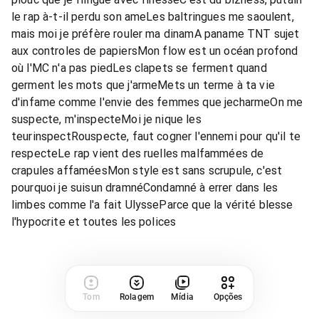
le rap à-t-il perdu son ameLes baltringues me saoulent,
mais moi je préfère rouler ma dinamA paname TNT sujet
aux controles de papiersMon flow est un océan profond
où l'MC n'a pas piedLes clapets se ferment quand
germent les mots que j'armeMets un terme à ta vie
d'infame comme l'envie des femmes que jecharmeOn me
suspecte, m'inspecteMoi je nique les
teurinspectRouspecte, faut cogner l'ennemi pour qu'il te
respecteLe rap vient des ruelles malfammées de
crapules affaméesMon style est sans scrupule, c'est
pourquoi je suisun dramnéCondamné à errer dans les
limbes comme l'a fait UlysseParce que la vérité blesse
l'hypocrite et toutes les polices
Tom
Rolagem
Mídia
Opções