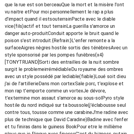
que la rue est son berceauQue la mort et la misère l'ont
vu naitre etPour moi personnellement le rap a plus
d'impact quand il estsouterrainPacte avec le diable
vice(fils)actif et tout terrainLa guerilla s'amorce un
danger auto-produitConduit apporte le bruit quand le
poison s'est introduit.{Refrain:}L'enfer remonte a la
surfaceAigres nègres hostile sortis des ténèbresAvec un
style sponsorisé par les pompes funèbres{x4}
[TONYTRUAND]Sorti des entrailles de la nuit sombre
surgit le problemeirrémédiableDu royaume des ombres
avec un style possédé par lediable(fiable)Loué soit dieu
j'ai de l'artillerieDans mon cortexSale porc, t'explose et
mon rap t'emporte comme un vortexJe dévore,
t'extermine mon assaut s'amorce au sous-solPyro style
hostile du nord indiqué sur ta boussole(j'éclabousse seul
contre tous, tousse comme une carabineJ'me radine avec
plus de technique que David Caradine)Badine avec l'enfer
et tu finiras dans le guiness BookPour etre le millième
plouc que je flingue avec finesseC'est du bizness, putain