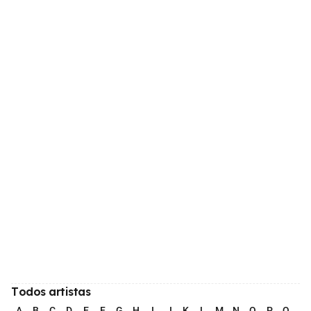
Todos artistas
A
B
C
D
E
F
G
H
I
J
K
L
M
N
O
P
Q
R