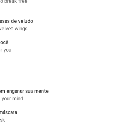
o break free
 asas de veludo
velvet wings
você
or you
em enganar sua mente
l your mind
 máscara
ask