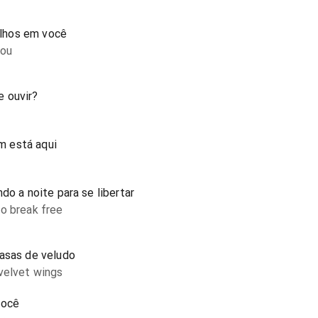
lhos em você
you
e ouvir?
m está aqui
do a noite para se libertar
o break free
 asas de veludo
velvet wings
você