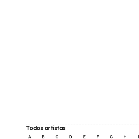
Todos artistas
A
B
C
D
E
F
G
H