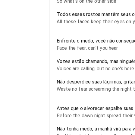
So what's on the other side
Todos esses rostos mantêm seus o
All these faces keep their eyes on 
Enfrente o medo, você não consegu
Face the fear, can't you hear
Vozes estão chamando, mas ningué
Voices are calling, but no one's here
Não desperdice suas lágrimas, gritan
Waste no tear screaming the night t
Antes que o alvorecer espalhe suas
Before the dawn night spread their 
Não tenha medo, a manhã virá para 