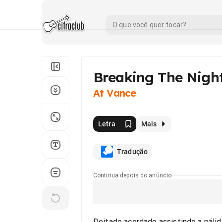
Breaking The Nigh
At Vance
Letra
Mais
Tradução
Continua depois do anúncio
Deitado acordado assistindo a pálid