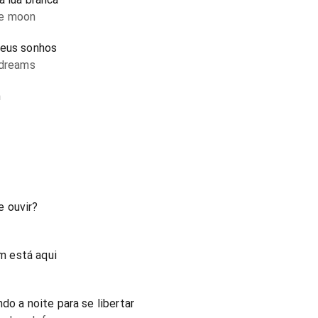
te moon
meus sonhos
 dreams
m
e ouvir?
m está aqui
do a noite para se libertar