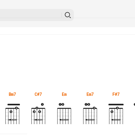
Bm7
C#7
Em
Em7
F#7