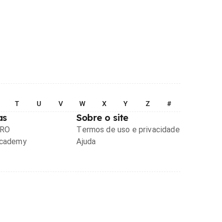
T
U
V
W
X
Y
Z
#
as
Sobre o site
PRO
Termos de uso e privacidade
Academy
Ajuda