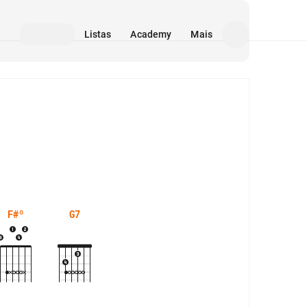
Listas
Academy
Mais
Mídia
F#º
G7