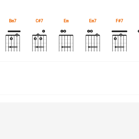
Bm7
C#7
Em
Em7
F#7