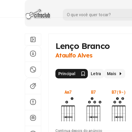
Lenço Branco
Ataulfo Alves
Principal
Letra
Mais
Am7
B7
B7(9-)
Continua depois do anúncio