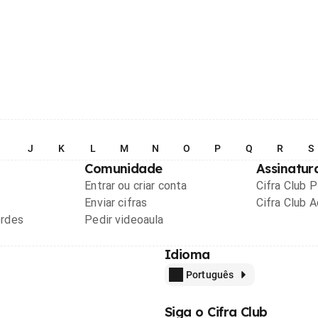
I
J
K
L
M
N
O
P
Q
R
S
Comunidade
Assinatur
Entrar ou criar conta
Cifra Club 
Enviar cifras
Cifra Club 
ordes
Pedir videoaula
Idioma
Português
Siga o Cifra Club