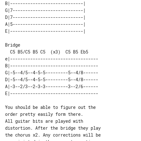
B|-----------------------------| 

G|7----------------------------| 

D|7----------------------------| 

A|5----------------------------| 

Bridge

e|-----------------------------------

B|-----------------------------------

G|-5--4/5--4-5-5---------5--4/8------

D|-5--4/5--4-5-5---------5--4/8------

A|-3--2/3--2-3-3---------3--2/6------

You should be able to figure out the 

order pretty easily form there.

All guitar bits are played with 

distortion. After the bridge they play

the chorus x2. Any corrections will be 
