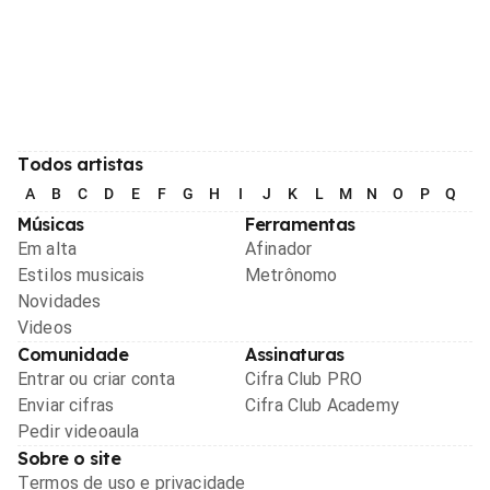
Todos artistas
A
B
C
D
E
F
G
H
I
J
K
L
M
N
O
P
Q
R
Músicas
Ferramentas
Em alta
Afinador
Estilos musicais
Metrônomo
Novidades
Videos
Comunidade
Assinaturas
Entrar ou criar conta
Cifra Club PRO
Enviar cifras
Cifra Club Academy
Pedir videoaula
Sobre o site
Termos de uso e privacidade