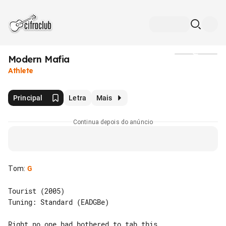
Modern Mafia
Mídia
Athlete
Principal
Letra
Mais
Continua depois do anúncio
Tom
:
G
Tourist (2005)

Tuning: Standard (EADGBe)

Right no one had bothered to tab this 
