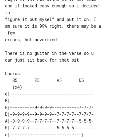
and it looked easy enough so i decided 

to

figure it out myself and put it on. I 

am sure it is 99% right, there may be a

 few

errors, but nevermind!

There is no guitar in the verse so u 

can just sit back for that bit

Chorus

   B5       E5       A5       D5       

e|----------------------------------

B|----------------------------------

G|----------9-9-9-9-----------7-7-7-

D|-9-9-9-9--9-9-9-9--7-7-7-7--7-7-7-

A|-9-9-9-9--7-7-7-7--7-7-7-7--5-5-5-

E|-7-7-7-7-----------5-5-5-5--------

e|-----------------------------| 
