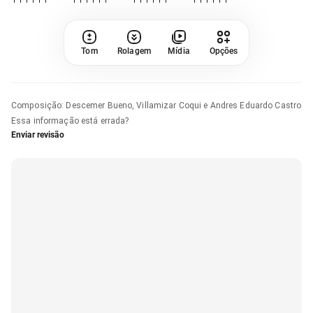
Tom
Rolagem
Mídia
Opções
Composição
:
Descemer Bueno, Villamizar Coqui e Andres Eduardo Castro
Essa informação está errada?
Enviar revisão