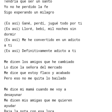
Tendría que ser un santo

Yo no he perdido la fe

Sigo esperando un milagro

(Es así) Gané, perdí, jugué todo por ti

(Es así) Lloré, bebí, mil noches sin 

dormir

(Es así) Me he convertido en un adicto 

a ti

(Es así) Definitivamente adicto a ti

Me dicen los amigos que he cambiado

Lo dice la señora del mercado

Me dice que estoy flaco y acabado

Pero eso no me quita lo bailado

Me dice mi mamá cuando me voy a 

desayunar

Me dicen mis amigas que me quieren 

ayudar

Baja la nota con esa loca
