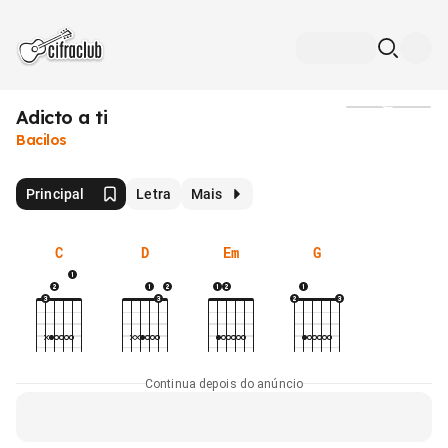
Adicto a ti
Mídia
Bacilos
Principal
Letra
Mais
C
D
Em
G
Continua depois do anúncio