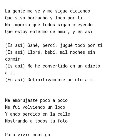
La gente me ve y me sigue diciendo

Que vivo borracho y loco por ti

No importa que todos sigan creyendo

Que estoy enfermo de amor, y es así

(Es así) Gané, perdí, jugué todo por ti

(Es así) Lloré, bebí, mil noches sin 

dormir

(Es así) Me he convertido en un adicto 

a ti

(Es así) Definitivamente adicto a ti

Me embrujaste poco a poco

Me fui volviendo un loco

Y ando perdido en la calle

Mostrando a todos tu foto

Para vivir contigo
