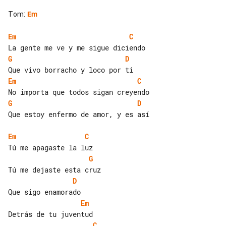
Tom
:
Em
Em
C
G
D
Em
C
G
D
Que estoy enfermo de amor, y es así

Em
C
G
D
Em
C