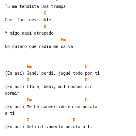
G
D
Em
No quiero que nadie me salve

Em
C
G
D
(Es así) Lloré, bebí, mil noches sin 

Em
C
(Es así) Me he convertido en un adicto 

G
D
(Es así) Definitivamente adicto a ti
