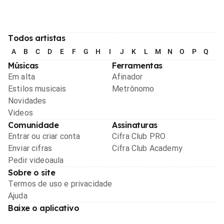
Todos artistas
A
B
C
D
E
F
G
H
I
J
K
L
M
N
O
P
Q
R
Músicas
Ferramentas
Em alta
Afinador
Estilos musicais
Metrônomo
Novidades
Videos
Comunidade
Assinaturas
Entrar ou criar conta
Cifra Club PRO
Enviar cifras
Cifra Club Academy
Pedir videoaula
Sobre o site
Termos de uso e privacidade
Ajuda
Baixe o aplicativo