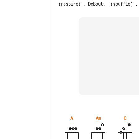
A
Am
C