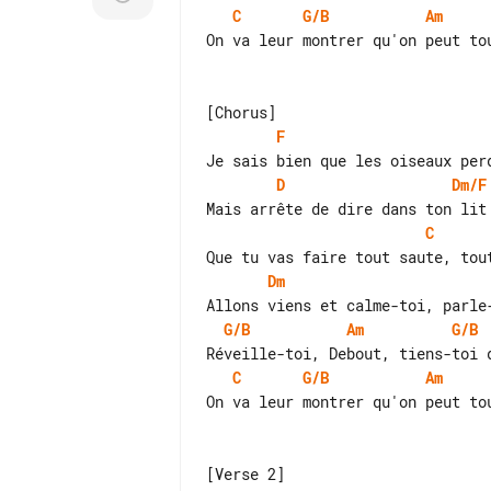
C
G/B
Am
On va leur montrer qu'on peut tou
F
D
Dm/F
C
Dm
G/B
Am
G/B
C
G/B
Am
On va leur montrer qu'on peut tou