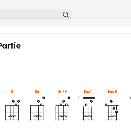
artie
D
Dm
Dm/F
Dm7
Em/G
5