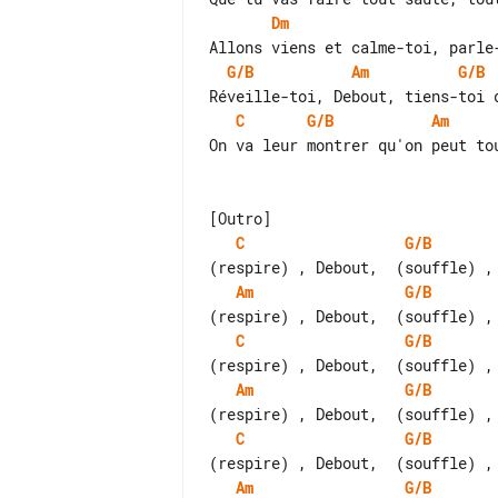
Dm
G/B
Am
G/B
C
G/B
Am
On va leur montrer qu'on peut tou
C
G/B
Am
G/B
C
G/B
Am
G/B
C
G/B
Am
G/B