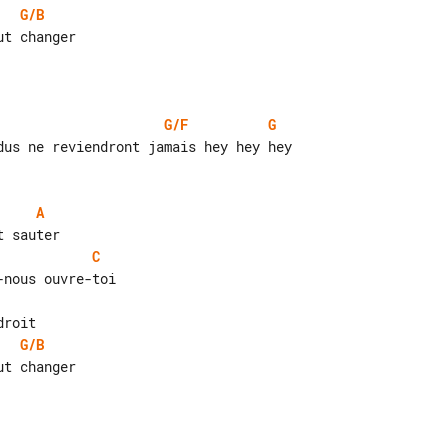
G/B
t changer

G/F
G
A
C
G/B
t changer
