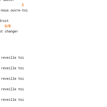
C
G/B
t changer
