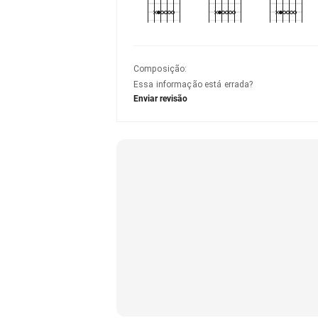
Composição
:
Essa informação está errada?
Enviar revisão