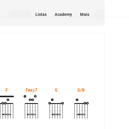
Listas
Academy
Mais
Mídia
F
Fmaj7
G
G/B
G/F