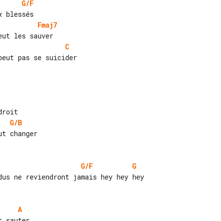
G/F
Fmaj7
C
eut pas se suicider

G/B
t changer

G/F
G
A