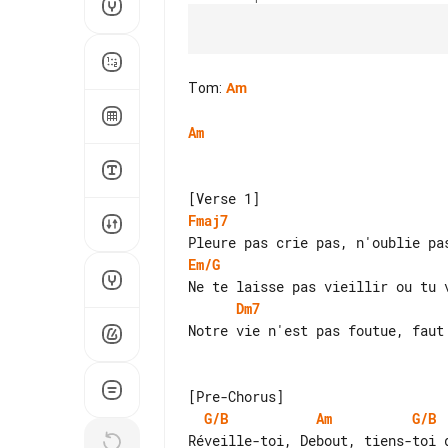
Tom
:
Am
Am
Fmaj7
Em/G
Dm7
Notre vie n'est pas foutue, faut 
G/B
Am
G/B