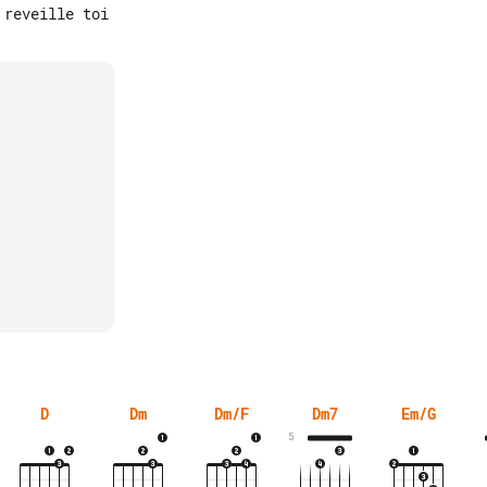
D
Dm
Dm/F
Dm7
Em/G
5