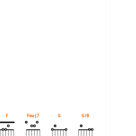
F
Fmaj7
G
G/B
G/F