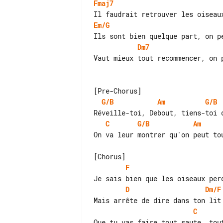
Fmaj7
Em/G
Dm7
Vaut mieux tout recommencer, on p
G/B
Am
G/B
C
G/B
Am
On va leur montrer qu'on peut tou
F
D
Dm/F
C