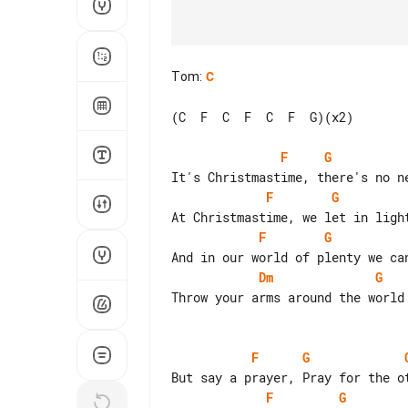
Tom
:
C
(C  F  C  F  C  F  G)(x2)

F
G
F
G
F
G
Dm
G
Throw your arms around the world 
F
G
F
G