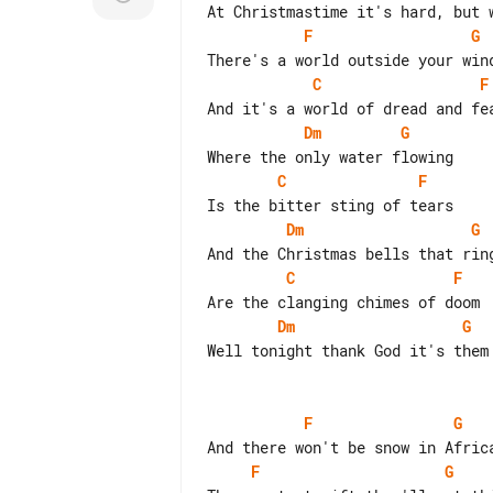
F
G
C
F
Dm
G
C
F
Dm
G
C
F
Dm
G
Well tonight thank God it's them 
F
G
F
G