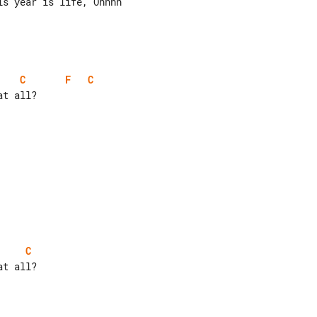
C
F
C
t all?

C