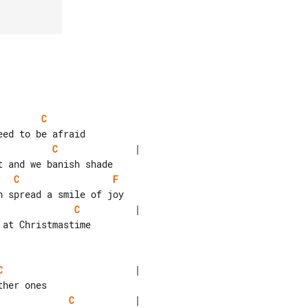
C
C
              |

C
F
C
          |

at Christmastime

C
                        |

C
           |
