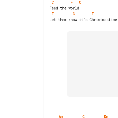
C
F
C
F
C
F
Am
C
Dm