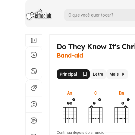
Do They Know It's Chr
Band-aid
Principal
Letra
Mais
Am
C
Dm
Continua depois do anúncio