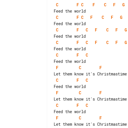
C
F
C
F
C
F
G
C
F
C
F
C
F
G
C
F
C
F
C
F
G
C
F
C
F
C
F
G
C
F
C
F
C
F
C
F
C
F
C
F
C
F
C
F
C
F