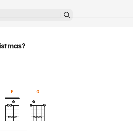
istmas?
F
G