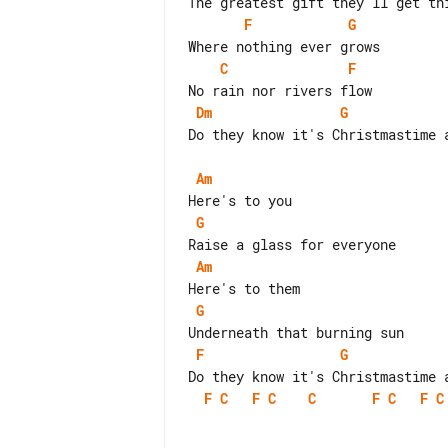
F
G
C
F
Dm
G
Do they know it's Christmastime a
Am
G
Am
G
F
G
F
C
F
C
C
F
C
F
C