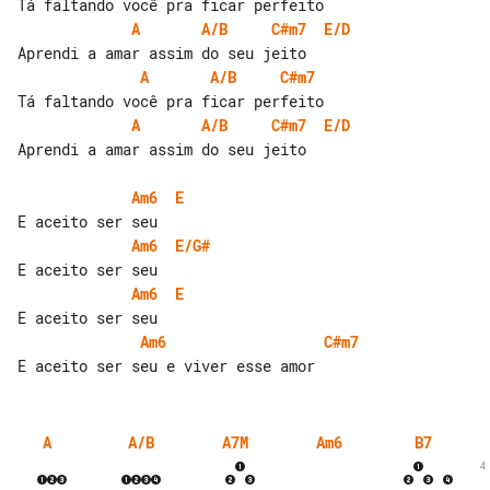
A
A/B
C#m7
E/D
A
A/B
C#m7
A
A/B
C#m7
E/D
Aprendi a amar assim do seu jeito

Am6
E
Am6
E/G#
Am6
E
Am6
C#m7
A
A/B
A7M
Am6
B7
4