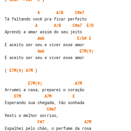
A
A/B
C#m7
A
A/B
C#m7
E/D
Am6
E/G#
E
Am6
E7M(9)
E aceito ser seu e viver esse amor

( 
E7M(9)
A7M
 )

E7M(9)
A7M
D7M
A7M
E
C#m7
F#7
A7M