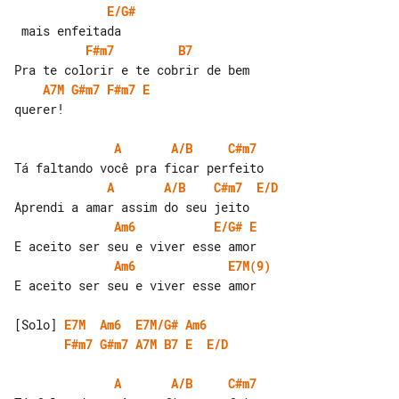
E/G#
F#m7
B7
A7M
G#m7
F#m7
E
querer!

A
A/B
C#m7
A
A/B
C#m7
E/D
Am6
E/G#
E
Am6
E7M(9)
E aceito ser seu e viver esse amor

[Solo] 
E7M
Am6
E7M/G#
Am6
F#m7
G#m7
A7M
B7
E
E/D
A
A/B
C#m7