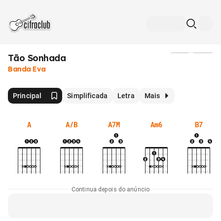
Tão Sonhada
Mídia
Banda Eva
Principal
Simplificada
Letra
Mais
A
A/B
A7M
Am6
B7
Continua depois do anúncio