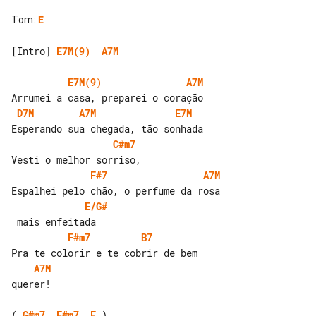
Tom
:
E
[Intro] 
E7M(9)
A7M
E7M(9)
A7M
D7M
A7M
E7M
C#m7
F#7
A7M
E/G#
F#m7
B7
A7M
querer!

( 
G#m7
F#m7
E
 )
