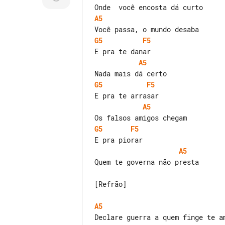
A5
G5
F5
A5
G5
F5
A5
G5
F5
A5
Quem te governa não presta

[Refrão]

A5
Declare guerra a quem finge te am