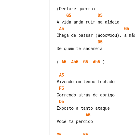
G5
D5
A5
G5
D5
De quem te sacaneia

( 
A5
Ab5
G5
Ab5
 )

A5
F5
D5
A5
Você ta perdido

G5
F5