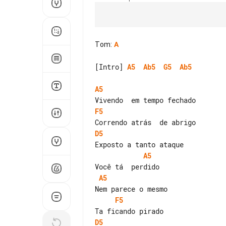
Tom
:
A
[Intro] 
A5
Ab5
G5
Ab5
A5
F5
D5
A5
A5
F5
D5