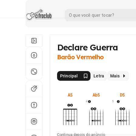
Declare Guerra
Barão Vermelho
Principal
Letra
Mais
A5
Ab5
D5
4
5
Continua depois do anúncio