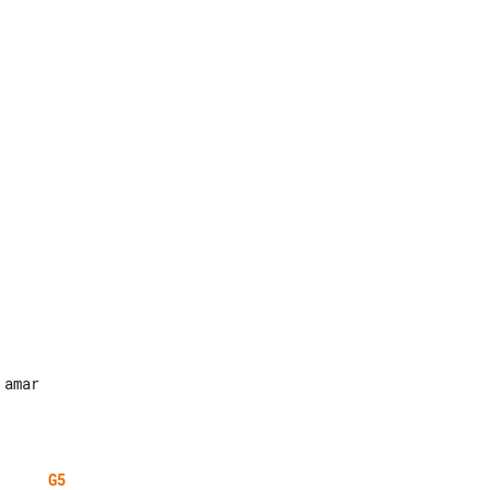
amar

G5