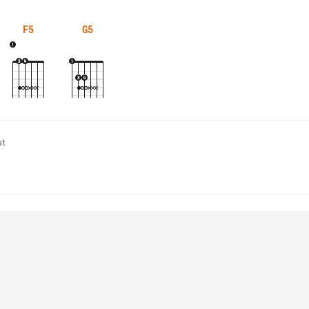
F5
G5
at