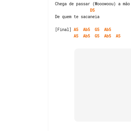
D5
De quem te sacaneia

[Final] 
A5
Ab5
G5
Ab5
A5
Ab5
G5
Ab5
A5