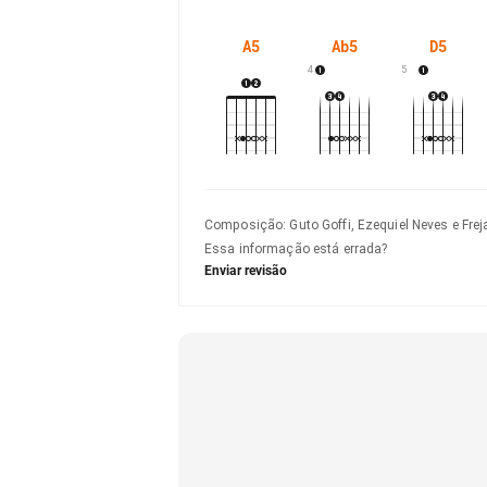
A5
Ab5
D5
4
5
Composição
:
Guto Goffi, Ezequiel Neves e Frej
Essa informação está errada?
Enviar revisão