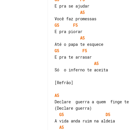
A5
G5
F5
A5
G5
F5
A5
Só  o inferno te aceita

[Refrão]

A5
Declare  guerra a quem  finge te 
G5
D5
A5