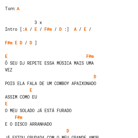
Tom
:
A
Intro [:
A
 / 
E
 / 
F#m
 / 
D
 :]  
A
 / 
E
 / 

F#m
E
D
 / 
D
 ]

E
F#m
Ô SEU DJ REPETE ESSA MÚSICA MAIS UMA 

D
E
E
F#m
D