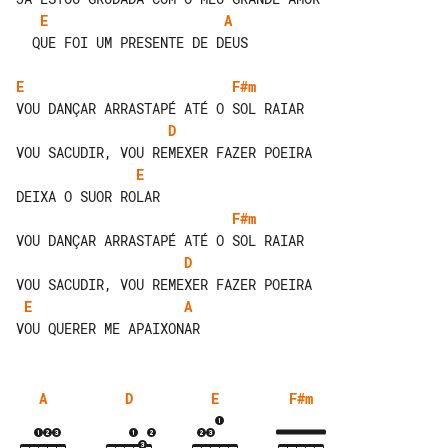
E
A
  QUE FOI UM PRESENTE DE DEUS

E
F#m
D
E
F#m
D
E
A
A
D
E
F#m