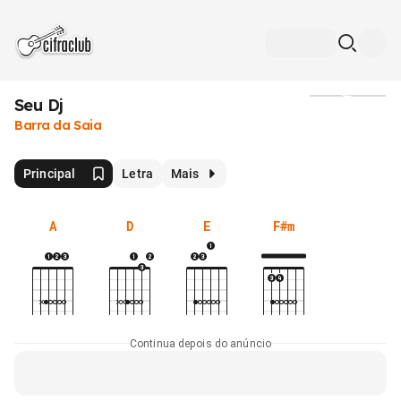
Seu Dj
Mídia
Barra da Saia
Principal
Letra
Mais
A
D
E
F#m
Continua depois do anúncio