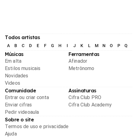
Todos artistas
A
B
C
D
E
F
G
H
I
J
K
L
M
N
O
P
Q
R
Músicas
Ferramentas
Em alta
Afinador
Estilos musicais
Metrônomo
Novidades
Videos
Comunidade
Assinaturas
Entrar ou criar conta
Cifra Club PRO
Enviar cifras
Cifra Club Academy
Pedir videoaula
Sobre o site
Termos de uso e privacidade
Ajuda