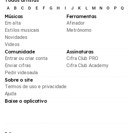
A
B
C
D
E
F
G
H
I
J
K
L
M
N
O
P
Q
R
Músicas
Ferramentas
Em alta
Afinador
Estilos musicais
Metrônomo
Novidades
Videos
Comunidade
Assinaturas
Entrar ou criar conta
Cifra Club PRO
Enviar cifras
Cifra Club Academy
Pedir videoaula
Sobre o site
Termos de uso e privacidade
Ajuda
Baixe o aplicativo