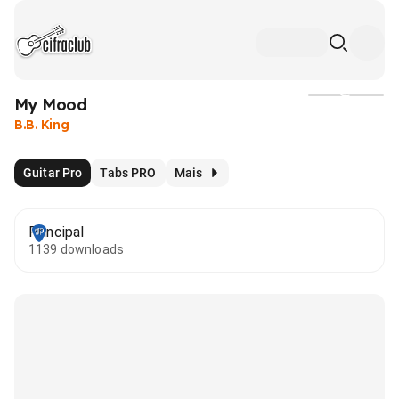
My Mood
Mídia
B.B. King
Guitar Pro
Tabs PRO
Mais
Principal
1139 downloads