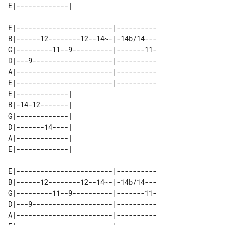
E|------------------------|----------

B|------12--------12--14~-|-14b/14---

G|---------11--9----------|-------11-

D|---9--------------------|----------

A|------------------------|----------

E|------------------------|----------

E|-------------| 

B|-14-12-------| 

G|-------------| 

D|-------14----| 

A|-------------| 

E|------------------------|----------

B|------12--------12--14~-|-14b/14---

G|---------11--9----------|-------11-

D|---9--------------------|----------

A|------------------------|----------
