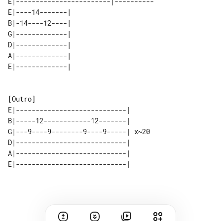
E|------------------------|----------

E|----14-------| 

B|-14----12----| 

G|-------------| 

D|-------------| 

A|-------------| 

E|----------------------------|      

B|-----12------------12-------|      

G|---9----9--------9----9-----| x~20 

D|----------------------------|      

A|----------------------------|      
