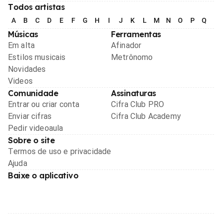
Todos artistas
A
B
C
D
E
F
G
H
I
J
K
L
M
N
O
P
Q
R
Músicas
Ferramentas
Em alta
Afinador
Estilos musicais
Metrônomo
Novidades
Videos
Comunidade
Assinaturas
Entrar ou criar conta
Cifra Club PRO
Enviar cifras
Cifra Club Academy
Pedir videoaula
Sobre o site
Termos de uso e privacidade
Ajuda
Baixe o aplicativo