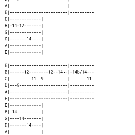
A|------------------------|----------

E|------------------------|----------

E|-------------| 

B|-14-12-------| 

G|-------------| 

D|-------14----| 

A|-------------| 

E|------------------------|----------

B|------12--------12--14~-|-14b/14---

G|---------11--9----------|-------11-

D|---9--------------------|----------

A|------------------------|----------

E|------------------------|----------

E|-------------| 

B|-14----------| 

G|----14-------| 

D|-------14----| 

A|-------------| 
