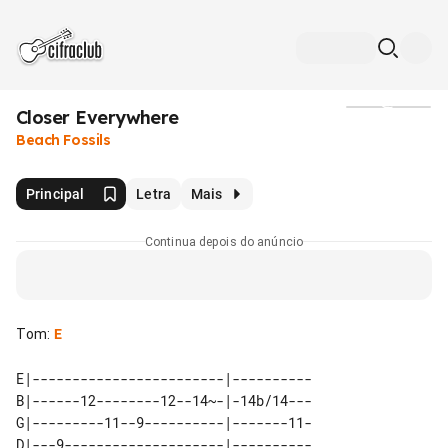
Closer Everywhere
Mídia
Beach Fossils
Principal
Letra
Mais
Continua depois do anúncio
Tom
:
E
E|------------------------|----------

B|------12--------12--14~-|-14b/14---

G|---------11--9----------|-------11-

D|---9--------------------|----------
