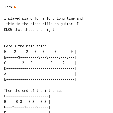
Tom
:
A
I played piano for a long long time and

 this is the piano riffs on guitar. I 

KNOW that these are right

E----2-----2---0---0-----0-------0-| 

B------3---------3---3-----3---3---| 

G--------2---2---------2-----2-----| 

D----------------------------------| 

A----------------------------------| 

E---------------------| 

B-----0-3---0-3---0-3-| 

G---2-----1-----2-----| 

D---------------------| 
