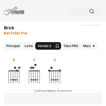
Brick
Mídia
Ben Folds Five
Principal
Letra
Versão 2
Tabs PRO
Mais
D
E
G
Continua depois do anúncio