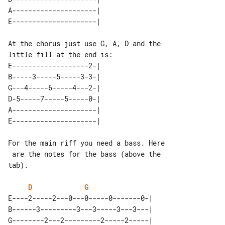
A---------------------| 

At the chorus just use G, A, D and the 

E-------------------2-| 

B-----3-----5-----3-3-| 

G---4-----6-----4---2-| 

D-5-----7-----5-----0-| 

A---------------------| 

For the main riff you need a bass. Here

 are the notes for the bass (above the 

tab).

D
G
E----2-----2---0---0-----0-------0-| 

B------3---------3---3-----3---3---| 

G--------2---2---------2-----2-----| 
