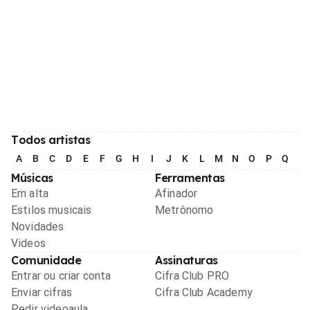
Todos artistas
A
B
C
D
E
F
G
H
I
J
K
L
M
N
O
P
Q
R
Músicas
Ferramentas
Em alta
Afinador
Estilos musicais
Metrônomo
Novidades
Videos
Comunidade
Assinaturas
Entrar ou criar conta
Cifra Club PRO
Enviar cifras
Cifra Club Academy
Pedir videoaula