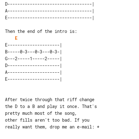
D----------------------------------| 

A----------------------------------| 

E
E---------------------| 

B-----0-3---0-3---0-3-| 

G---2-----1-----2-----| 

D---------------------| 

A---------------------| 

After twice through that riff change 

the D to a B and play it once. That's 

pretty much most of the song,

other fills aren't too bad. If you 
