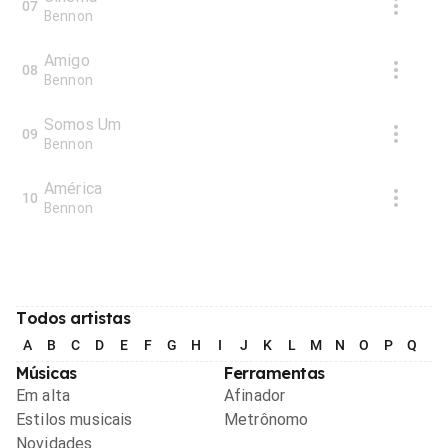
07
Bennon
Amigo
08
Bennon
Somos Um
09
Bennon
América
10
Bennon
Todos artistas
A
B
C
D
E
F
G
H
I
J
K
L
M
N
O
P
Q
R
Músicas
Ferramentas
Em alta
Afinador
Estilos musicais
Metrônomo
Novidades