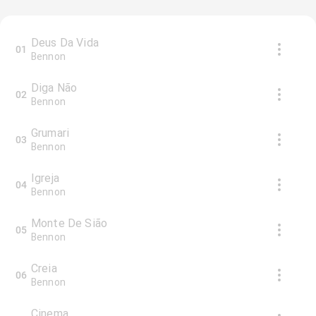
Deus Da Vida
01
Bennon
Diga Não
02
Bennon
Grumari
03
Bennon
Igreja
04
Bennon
Monte De Sião
05
Bennon
Creia
06
Bennon
Cinema