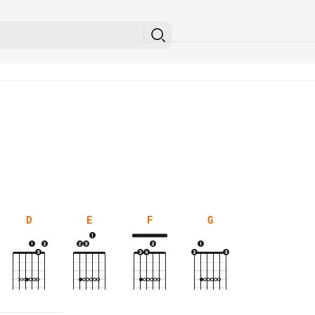
D
E
F
G