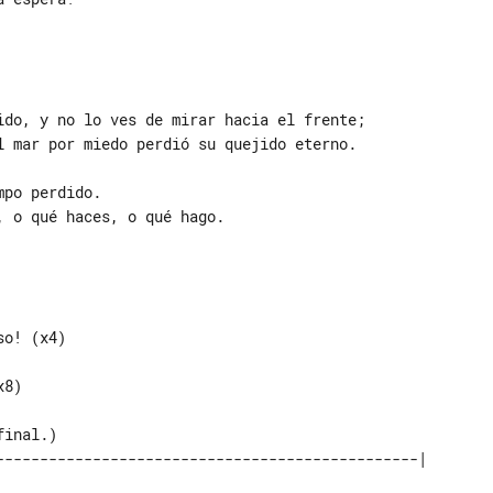
ido, y no lo ves de mirar hacia el frente;

l mar por miedo perdió su quejido eterno.

po perdido.

 o qué haces, o qué hago.

o! (x4)

8)
