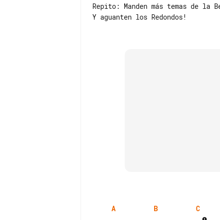
Repito: Manden más temas de la Be
Y aguanten los Redondos!

A
B
C