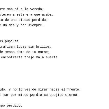
te más ni a la vereda;

tecen a esta era que acaba.

o de una ciudad perdida;

 un día y por siempre.

s pupilas

rafican luces sin brillos.

e menos dame de tu carne;

encontrarte trajo mala suerte

ido, y no lo ves de mirar hacia el frente;

l mar por miedo perdió su quejido eterno.

po perdido.
