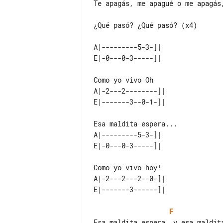
Te apagás, me apagué o me apagás,
¿Qué pasó? ¿Qué pasó? (x4)

A|---------5-3-]| 

A|-2---2--------]| 

A|---------5-3-]| 

A|-2---2---2--0-]| 

F
Esa maldita espera, y esa maldita