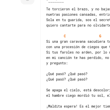
 ¯¯¯¯¯¯¯¯

Te torcieron el brazo, y no bajas
nuetras pasiones cansadas, entris
Sola en tu guarida, sos el secret
quiero cantarte para no olvidarte
C
G
Si una gran caravana sacudiera tu
con una procesión de ciegos que t
Si tus faroles no arden, por lo d
en mi canción te has perdido, no 
y pregunto:

¿Qué pasó? ¿Qué pasó?

¿Qué pasó? ¿Qué pasó?

Se apaga el cielo, está descolor
el hambre ciego mordió tu sol, e
¡Maldita espera! Es el mejor tiem