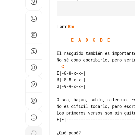
Tom
:
Em
E
A
D
G
B
E
El rasguido también es important
C
E|-8-8-x-x-| 

B|-8-8-x-x-| 

O sea, bajás, subís, silencio. E
Los primeros versos son sin guit
¿Qué pasó?
