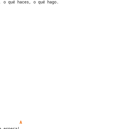
 o qué haces, o qué hago.

A
 espera!
