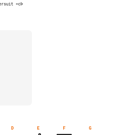
rsuit =cÞ

D
E
F
G