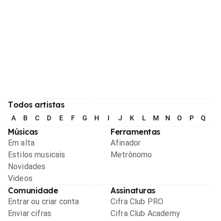
Todos artistas
A
B
C
D
E
F
G
H
I
J
K
L
M
N
O
P
Q
R
Músicas
Ferramentas
Em alta
Afinador
Estilos musicais
Metrônomo
Novidades
Videos
Comunidade
Assinaturas
Entrar ou criar conta
Cifra Club PRO
Enviar cifras
Cifra Club Academy