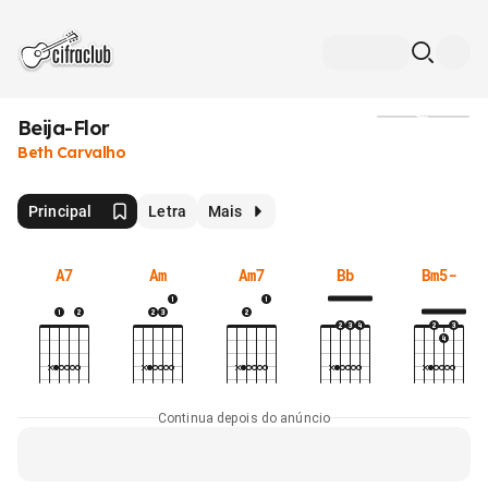
Beija-Flor
Mídia
Beth Carvalho
Principal
Letra
Mais
A7
Am
Am7
Bb
Bm5-
Continua depois do anúncio