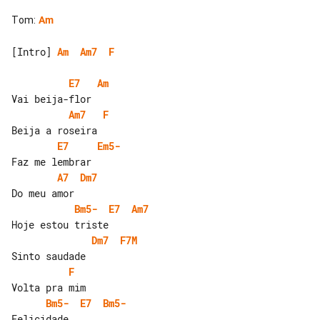
Tom
:
Am
[Intro] 
Am
Am7
F
E7
Am
Am7
F
E7
Em5-
A7
Dm7
Bm5-
E7
Am7
Dm7
F7M
F
Bm5-
E7
Bm5-
Felicidade
