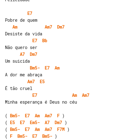
E7
Am
Am7
Dm7
E7
Bb
A7
Dm7
Bm5-
E7
Am
Am7
E5
E7
Am
Am7
Minha esperança é Deus no céu

( 
Bm5-
E7
Am
Am7
F
( 
E5
E7
Em5-
A7
Dm7
( 
Bm5-
E7
Am
Am7
F7M
( 
F
Bm5-
E7
Bm5-
 )
