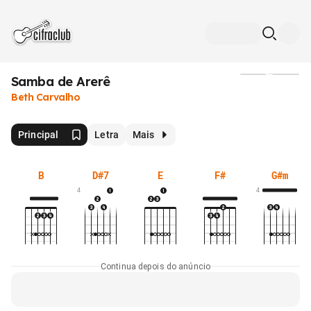
Samba de Arerê
Mídia
Beth Carvalho
Principal
Letra
Mais
B
D#7
E
F#
G#m
4
4
Continua depois do anúncio