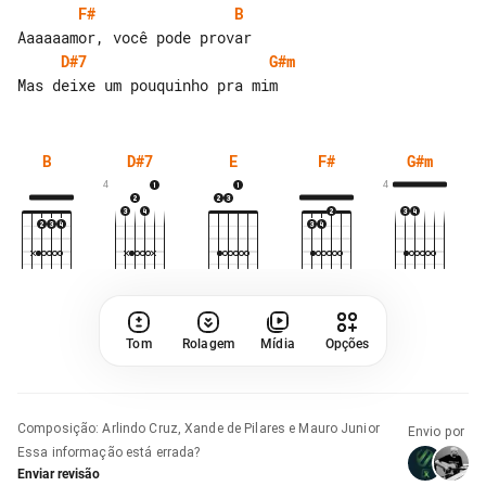
F#
B
D#7
G#m
B
D#7
E
F#
G#m
4
4
Tom
Rolagem
Mídia
Opções
Composição
:
Arlindo Cruz, Xande de Pilares e Mauro Junior
Envio por
Essa informação está errada?
Enviar revisão