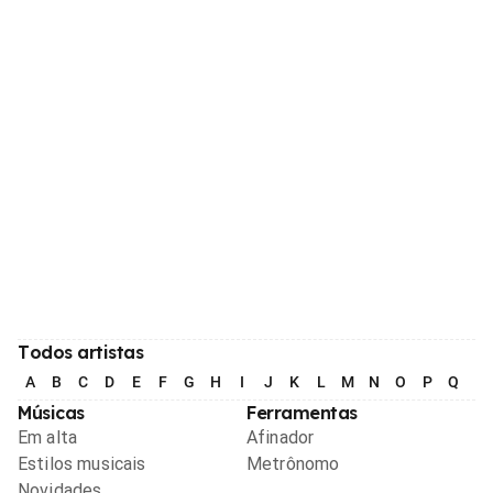
Todos artistas
A
B
C
D
E
F
G
H
I
J
K
L
M
N
O
P
Q
R
Músicas
Ferramentas
Em alta
Afinador
Estilos musicais
Metrônomo
Novidades