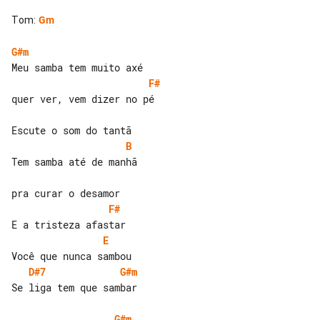
Tom
:
Gm
G#m
F#
quer ver, vem dizer no pé

B
Tem samba até de manhã

F#
E
D#7
G#m
Se liga tem que sambar

G#m