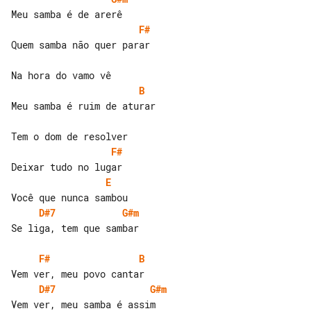
F#
Quem samba não quer parar

B
Meu samba é ruim de aturar

F#
E
D#7
G#m
Se liga, tem que sambar

F#
B
D#7
G#m