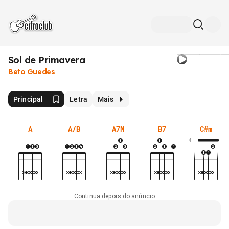
Sol de Primavera
Beto Guedes
Principal
Letra
Mais
A
A/B
A7M
B7
C#m
4
Continua depois do anúncio