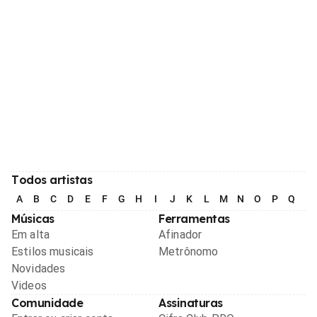
Todos artistas
A
B
C
D
E
F
G
H
I
J
K
L
M
N
O
P
Q
R
Músicas
Ferramentas
Em alta
Afinador
Estilos musicais
Metrônomo
Novidades
Videos
Comunidade
Assinaturas