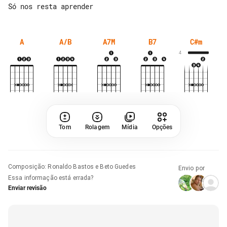
A
A/B
A7M
B7
C#m
4
Tom
Rolagem
Mídia
Opções
Composição
:
Ronaldo Bastos e Beto Guedes
Envio por
Essa informação está errada?
Enviar revisão