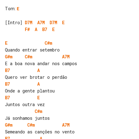
Tom
:
E
[Intro] 
D7M
A7M
D7M
E
F#
A
B7
E
E
C#m
G#m
C#m
A7M
B7
A
B7
A
B7
E
C#m
G#m
C#m
A7M
B7
A