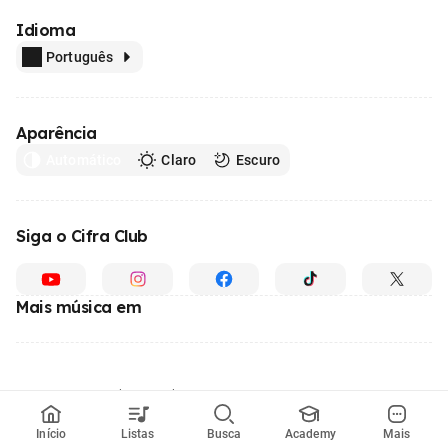
Idioma
Português
Aparência
Automático
Claro
Escuro
Siga o Cifra Club
Mais música em
Feito com
em todo o Brasil
© 1996 - 2026, o maior site de ensino de música do Brasil
Início
Listas
Busca
Academy
Mais