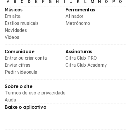
A
B
C
D
E
F
G
H
I
J
K
L
M
N
O
P
Q
R
Músicas
Ferramentas
Em alta
Afinador
Estilos musicais
Metrônomo
Novidades
Videos
Comunidade
Assinaturas
Entrar ou criar conta
Cifra Club PRO
Enviar cifras
Cifra Club Academy
Pedir videoaula
Sobre o site
Termos de uso e privacidade
Ajuda
Baixe o aplicativo