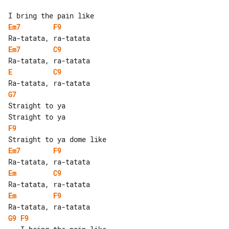
Em7
F9
Em7
C9
E
C9
G7
Straight to ya

F9
Em7
F9
Em
C9
Em
F9
G9
F9