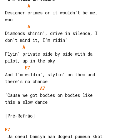
A
Designer crimes or it wouldn't be me, 

A
Diamonds shinin', drive in silence, I 

A
Flyin' private side by side with da 

E7
And I’m wildin', stylin' on them and 

A7
'Cause we got bodies on bodies like 

this a slow dance

[Pré-Refrão]

E7