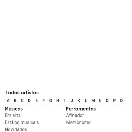
Todos artistas
A
B
C
D
E
F
G
H
I
J
K
L
M
N
O
P
Q
R
Músicas
Ferramentas
Em alta
Afinador
Estilos musicais
Metrônomo
Novidades