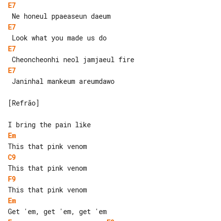
E7
E7
E7
E7
 Janinhal mankeum areumdawo

[Refrão]

Em
C9
F9
Em