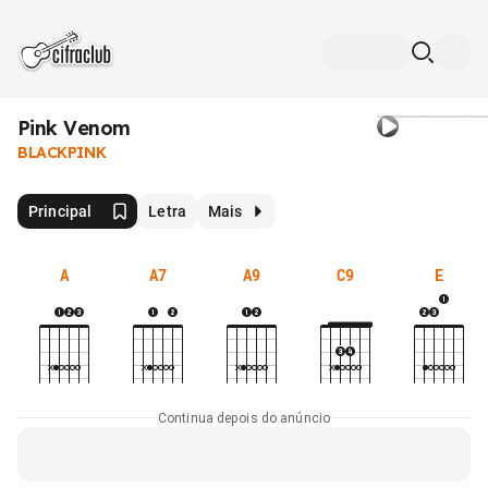
Pink Venom
BLACKPINK
Principal
Letra
Mais
A
A7
A9
C9
E
Continua depois do anúncio