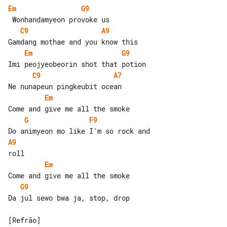
Em
G9
C9
A9
Em
G9
C9
A7
Em
G
F9
A9
Em
G9
Da jul sewo bwa ja, stop, drop

[Refrão]
