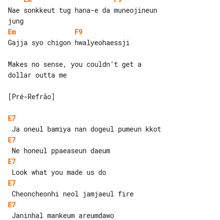
Nae sonkkeut tug hana-e da muneojineun 

Em
F9
Gajja syo chigon hwalyeohaessji

Makes no sense, you couldn’t get a 

dollar outta me

[Pré-Refrão]

E7
E7
E7
E7
E7
 Janinhal mankeum areumdawo
