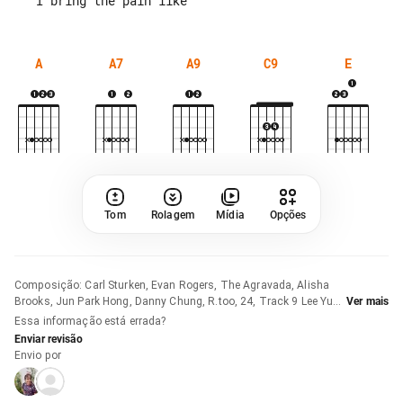
A
A7
A9
C9
E
Tom
Rolagem
Mídia
Opções
Composição
:
Carl Sturken, Evan Rogers, The Agravada, Alisha
Brooks, Jun Park Hong, Danny Chung, R.too, 24, Track 9 Lee Yu
Ver mais
Han, Track 9 Nam Hee Dong e Track 9 Kwak Joong Gyu
Essa informação está errada?
Enviar revisão
Envio por