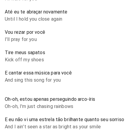
Até eu te abraçar novamente
Until I hold you close again
Vou rezar por você
I’ll pray for you
Tire meus sapatos
Kick off my shoes
E cantar essa música para você
And sing this song for you
Oh-oh, estou apenas perseguindo arco-íris
Oh-oh, I'm just chasing rainbows
E eu não vi uma estrela tão brilhante quanto seu sorriso
And I ain’t seen a star as bright as your smile