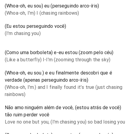
(Whoa-oh, eu sou) eu (perseguindo arco-íris)
(Whoa-oh, I'm) I (chasing rainbows)
(Eu estou perseguindo você)
(I'm chasing you)
(Como uma borboleta) e-eu estou (zoom pelo céu)
(Like a butterfly) I-I'm (zooming through the sky)
(Whoa-oh, eu sou.) e eu finalmente descobri que é
verdade (apenas perseguindo arco-íris)
(Whoa-oh, I'm.) and I finally found it’s true (just chasing
rainbows)
Não amo ninguém além de você, (estou atrás de você)
tão ruim perder você
Love no one but you, (I'm chasing you) so bad losing you