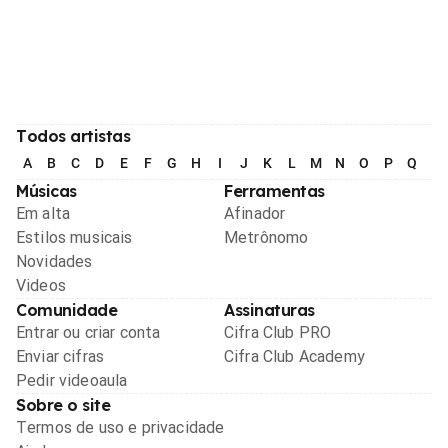
Todos artistas
A
B
C
D
E
F
G
H
I
J
K
L
M
N
O
P
Q
R
Músicas
Ferramentas
Em alta
Afinador
Estilos musicais
Metrônomo
Novidades
Videos
Comunidade
Assinaturas
Entrar ou criar conta
Cifra Club PRO
Enviar cifras
Cifra Club Academy
Pedir videoaula
Sobre o site
Termos de uso e privacidade