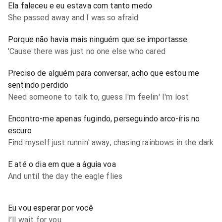
Ela faleceu e eu estava com tanto medo
She passed away and I was so afraid
Porque não havia mais ninguém que se importasse
'Cause there was just no one else who cared
Preciso de alguém para conversar, acho que estou me
sentindo perdido
Need someone to talk to, guess I'm feelin' I'm lost
Encontro-me apenas fugindo, perseguindo arco-íris no
escuro
Find myself just runnin' away, chasing rainbows in the dark
E até o dia em que a águia voa
And until the day the eagle flies
Eu vou esperar por você
I’ll wait for you