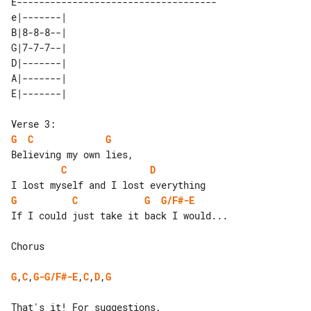
E------------------------------------

e|-------| 

B|8-8-8--| 

G|7-7-7--| 

D|-------| 

A|-------| 

G
C
G
C
D
G
C
G
G/F#-E
If I could just take it back I would...

Chorus

G
,
C
,
G-G/F#-E
,
C
,
D
,
G
That's it! For suggestions, 
