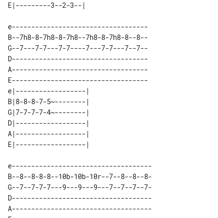
e-----------------------------------

B--7h8-8-7h8-8-7h8--7h8-8-7h8-8--8--

G--7---7-7---7-7----7---7-7---7--7--

D-----------------------------------

A-----------------------------------

E-----------------------------------

e|------------------| 

B|8-8-8-7-5~--------| 

G|7-7-7-7-4~--------| 

D|------------------| 

A|------------------| 

e------------------------------------

B--8--8-8-8--10b-10b-10r--7--8--8--8-

G--7--7-7-7---9---9---9---7--7--7--7-

D------------------------------------

A------------------------------------
