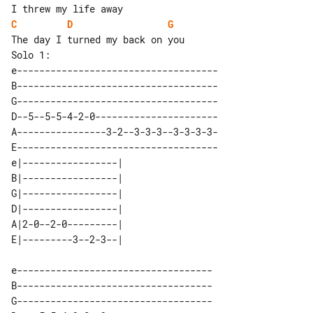
C
D
G
Solo 1:

e------------------------------------

B------------------------------------

G------------------------------------

D--5--5-5-4-2-0----------------------

A----------------3-2--3-3-3--3-3-3-3-

E------------------------------------

e|-----------------| 

B|-----------------| 

G|-----------------| 

D|-----------------| 

A|2-0--2-0---------| 

e-----------------------------------

B-----------------------------------

G-----------------------------------
