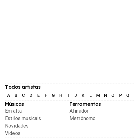
Todos artistas
A
B
C
D
E
F
G
H
I
J
K
L
M
N
O
P
Q
R
Músicas
Ferramentas
Em alta
Afinador
Estilos musicais
Metrônomo
Novidades
Videos