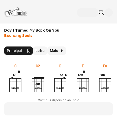
Day I Turned My Back On You
Mídia
Bouncing Souls
Principal
Letra
Mais
C
C2
D
E
Em
Continua depois do anúncio