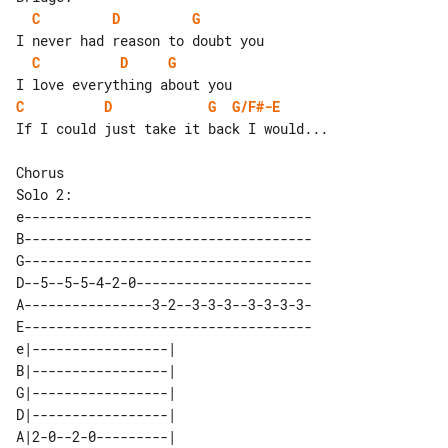
C
D
G
C
D
G
C
D
G
G/F#-E
If I could just take it back I would...

Solo 2:

e------------------------------------

B------------------------------------

G------------------------------------

D--5--5-5-4-2-0----------------------

A----------------3-2--3-3-3--3-3-3-3-

E------------------------------------

e|-----------------| 

B|-----------------| 

G|-----------------| 

D|-----------------| 

A|2-0--2-0---------| 
