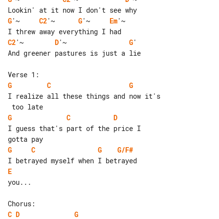
G
'~     
C2
'~      
G
'~     
Em
'~

C2
'~        
D
'~                
G
'

And greener pastures is just a lie

G
C
G
I realize all these things and now it's

G
C
D
I guess that's part of the price I 

G
C
G
G/F#
E
you...

C
D
G