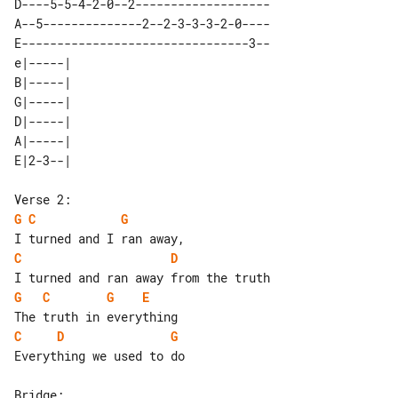
D----5-5-4-2-0--2-------------------

A--5--------------2--2-3-3-3-2-0----

E--------------------------------3--

e|-----| 

B|-----| 

G|-----| 

D|-----| 

A|-----| 

G
C
G
C
D
G
C
G
E
C
D
G
Everything we used to do
