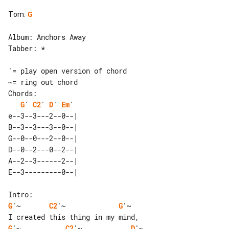
Tom
:
G
Album: Anchors Away

Tabber: *

'= play open version of chord

Chords:

G
' 
C2
' 
D
' 
Em
'

e--3--3---2--0--| 

B--3--3---3--0--| 

G--0--0---2--0--| 

D--0--2---0--2--| 

A--2--3------2--| 

G
'~       
C2
'~             
G
'~

G
'~           
C2
'~            
D
'~
