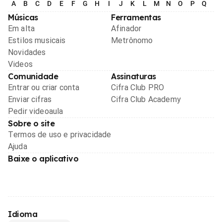
A
B
C
D
E
F
G
H
I
J
K
L
M
N
O
P
Q
R
Músicas
Ferramentas
Em alta
Afinador
Estilos musicais
Metrônomo
Novidades
Videos
Comunidade
Assinaturas
Entrar ou criar conta
Cifra Club PRO
Enviar cifras
Cifra Club Academy
Pedir videoaula
Sobre o site
Termos de uso e privacidade
Ajuda
Baixe o aplicativo
Idioma