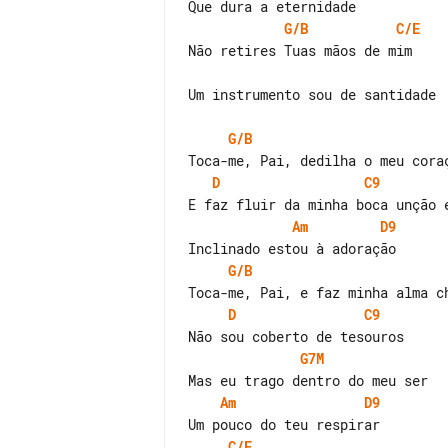
G/B
C/E
Não retires Tuas mãos de mim

Um instrumento sou de santidade

G/B
D
C9
Am
D9
G/B
D
C9
G7M
Am
D9
C/E