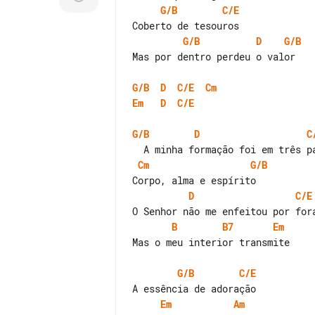
G/B
C/E
G/B
D
G/B
Mas por dentro perdeu o valor

G/B
D
C/E
Cm
Em
D
C/E
G/B
D
C
Cm
G/B
D
C/E
B
B7
Em
Mas o meu interior transmite

G/B
C/E
Em
Am