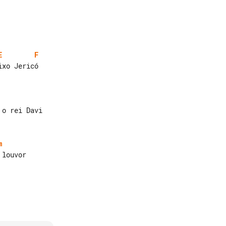
E
F
m