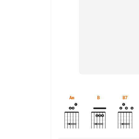
Am
B
B7