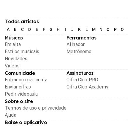
Todos artistas
A
B
C
D
E
F
G
H
I
J
K
L
M
N
O
P
Q
R
Músicas
Ferramentas
Em alta
Afinador
Estilos musicais
Metrônomo
Novidades
Videos
Comunidade
Assinaturas
Entrar ou criar conta
Cifra Club PRO
Enviar cifras
Cifra Club Academy
Pedir videoaula
Sobre o site
Termos de uso e privacidade
Ajuda
Baixe o aplicativo