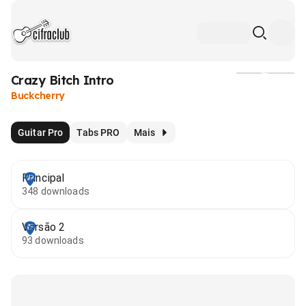
Crazy Bitch Intro
Mídia
Buckcherry
Guitar Pro
Tabs PRO
Mais
Principal
348 downloads
Versão 2
93 downloads