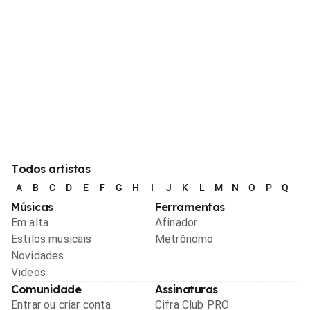
Todos artistas
A
B
C
D
E
F
G
H
I
J
K
L
M
N
O
P
Q
R
Músicas
Ferramentas
Em alta
Afinador
Estilos musicais
Metrônomo
Novidades
Videos
Comunidade
Assinaturas
Entrar ou criar conta
Cifra Club PRO