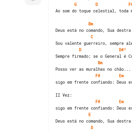
G
D
F
Ao som do toque celestial, toda m
Bm
C
D
D#º
Bm
F#
Em
sigo em frente confiando: Deus es
F#
Em
E
D