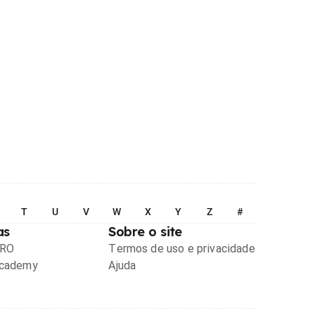
T
U
V
W
X
Y
Z
#
as
Sobre o site
PRO
Termos de uso e privacidade
Academy
Ajuda