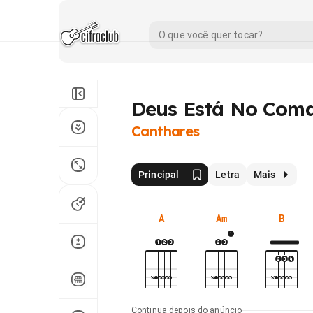
Deus Está No Com
Canthares
Principal
Letra
Mais
A
Am
B
Continua depois do anúncio