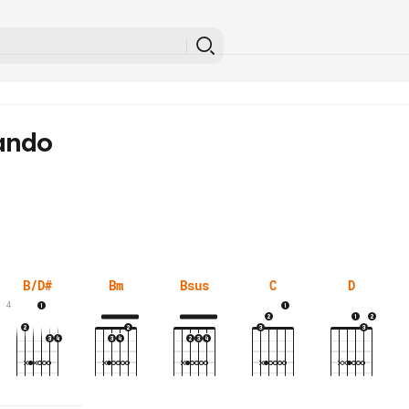
ando
B/D#
Bm
Bsus
C
D
4