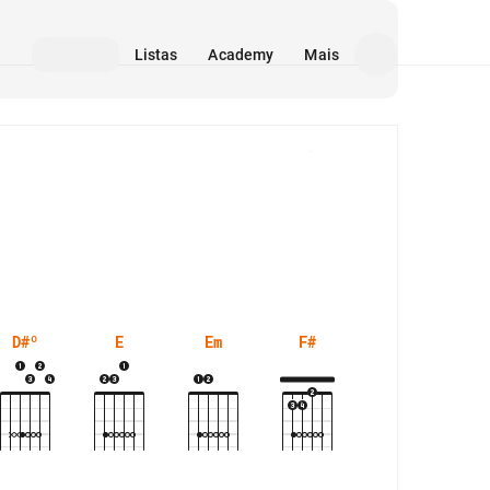
Listas
Academy
Mais
Mídia
D#º
E
Em
F#
G