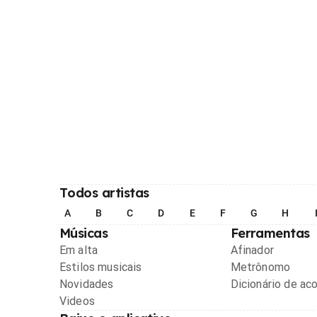
Todos artistas
A
B
C
D
E
F
G
H
Músicas
Ferramentas
Em alta
Afinador
Estilos musicais
Metrônomo
Novidades
Dicionário de ac
Videos