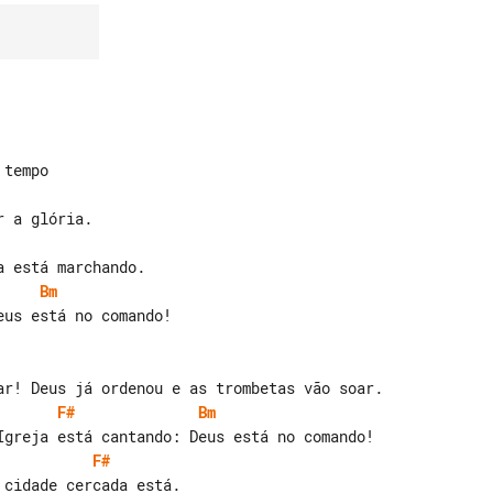
Bm
us está no comando!

F#
Bm
F#