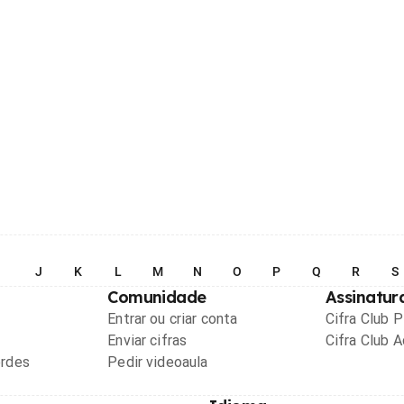
I
J
K
L
M
N
O
P
Q
R
S
Comunidade
Assinatur
Entrar ou criar conta
Cifra Club 
Enviar cifras
Cifra Club 
ordes
Pedir videoaula