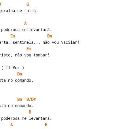
#
G
uralha se ruirá.

A
Em
Bm
Em
Bm
tá no comando.

Bm
B/D#
B
A
E