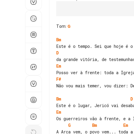
Tom
:
G
Bm
D
Em
F#
Não vou mais temer, vou dizer: De
Bm
D
Em
G
Bm
Em