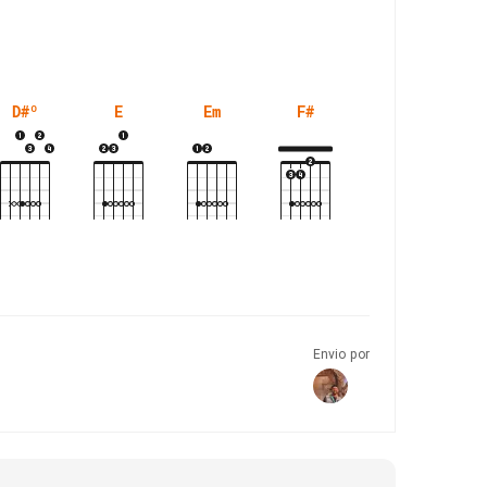
D#º
E
Em
F#
G
Envio por