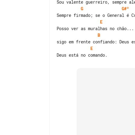
G
G#º
E
B
E