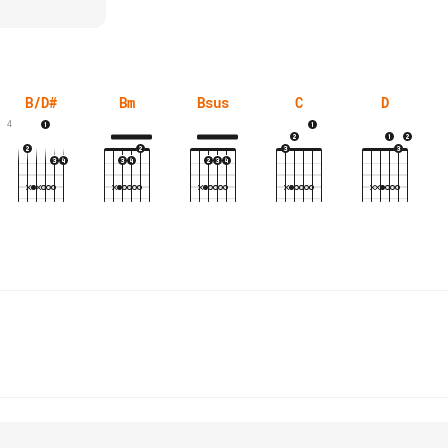
B/D#
Bm
Bsus
C
D
4