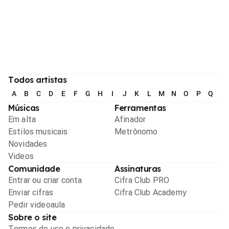
Todos artistas
A
B
C
D
E
F
G
H
I
J
K
L
M
N
O
P
Q
R
Músicas
Ferramentas
Em alta
Afinador
Estilos musicais
Metrônomo
Novidades
Videos
Comunidade
Assinaturas
Entrar ou criar conta
Cifra Club PRO
Enviar cifras
Cifra Club Academy
Pedir videoaula
Sobre o site
Termos de uso e privacidade