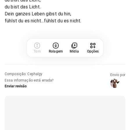
du bist das Licht.
Dein ganzes Leben gibst du hin,
fühlst du es nicht...fühlst du es nicht.
Tom
Rolagem
Mídia
Opções
Composição
:
Cephalgy
Envio por
Essa informação está errada?
Enviar revisão