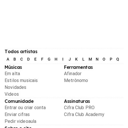
Todos artistas
A
B
C
D
E
F
G
H
I
J
K
L
M
N
O
P
Q
R
Músicas
Ferramentas
Em alta
Afinador
Estilos musicais
Metrônomo
Novidades
Videos
Comunidade
Assinaturas
Entrar ou criar conta
Cifra Club PRO
Enviar cifras
Cifra Club Academy
Pedir videoaula