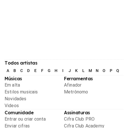
Todos artistas
A
B
C
D
E
F
G
H
I
J
K
L
M
N
O
P
Q
R
Músicas
Ferramentas
Em alta
Afinador
Estilos musicais
Metrônomo
Novidades
Videos
Comunidade
Assinaturas
Entrar ou criar conta
Cifra Club PRO
Enviar cifras
Cifra Club Academy