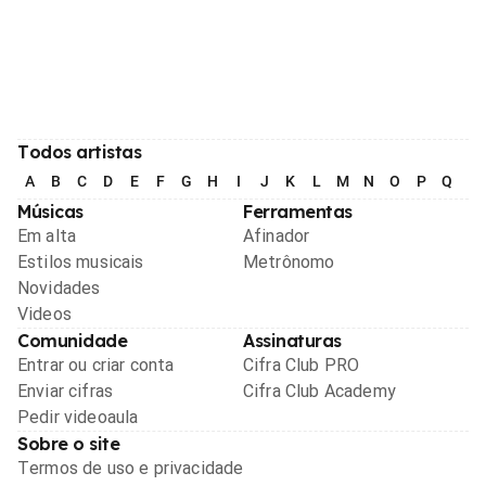
Todos artistas
A
B
C
D
E
F
G
H
I
J
K
L
M
N
O
P
Q
R
Músicas
Ferramentas
Em alta
Afinador
Estilos musicais
Metrônomo
Novidades
Videos
Comunidade
Assinaturas
Entrar ou criar conta
Cifra Club PRO
Enviar cifras
Cifra Club Academy
Pedir videoaula
Sobre o site
Termos de uso e privacidade