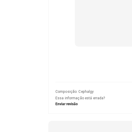
Composição
:
Cephalgy
Essa informação está errada?
Enviar revisão