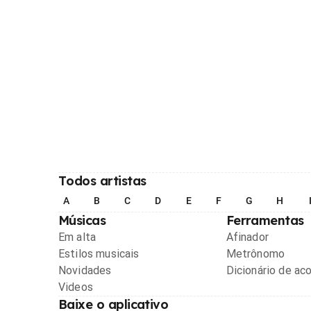
Todos artistas
A
B
C
D
E
F
G
H
Músicas
Ferramentas
Em alta
Afinador
Estilos musicais
Metrônomo
Novidades
Dicionário de ac
Videos
Baixe o aplicativo