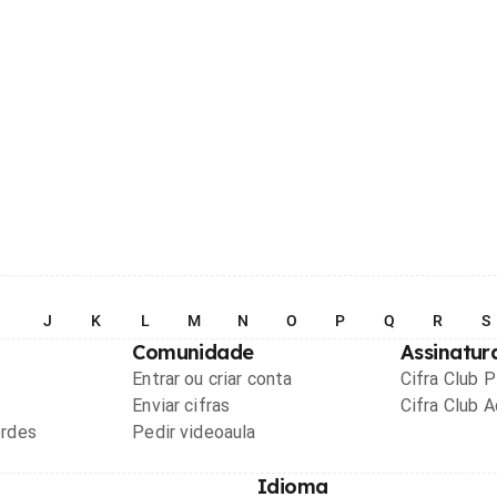
I
J
K
L
M
N
O
P
Q
R
S
Comunidade
Assinatur
Entrar ou criar conta
Cifra Club 
Enviar cifras
Cifra Club 
ordes
Pedir videoaula
Idioma