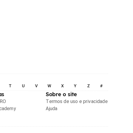
T
U
V
W
X
Y
Z
#
as
Sobre o site
PRO
Termos de uso e privacidade
Academy
Ajuda