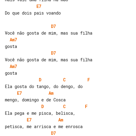
E7
Do que dois pais voando

D7
Am7
D7
Am7
D
C
F
E7
Am
D
C
F
E7
Am
D7