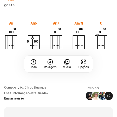
Am
Am6
Am7
Am7M
C
Tom
Rolagem
Mídia
Opções
Composição
:
Chico Buarque
Envio por
Essa informação está errada?
+
2
Enviar revisão