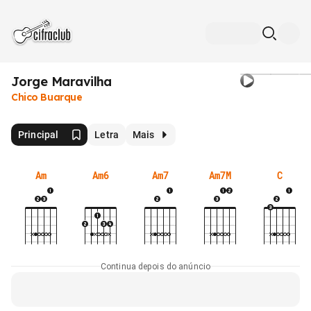
Jorge Maravilha
Chico Buarque
Principal
Letra
Mais
Am
Am6
Am7
Am7M
C
Continua depois do anúncio