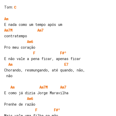
Tom
:
C
Am
Am7M
Am7
Am6
F
F#º
Am
E7
Chorando, resmungando, até quando, não,

 não

Am
Am7M
Am7
Am6
F
F#º