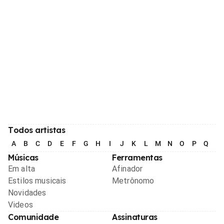
Todos artistas
A
B
C
D
E
F
G
H
I
J
K
L
M
N
O
P
Q
R
Músicas
Ferramentas
Em alta
Afinador
Estilos musicais
Metrônomo
Novidades
Videos
Comunidade
Assinaturas